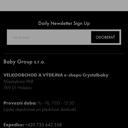
Daily Newsletter Sign Up
ODOBERAŤ
Baby Group s.r.o.
VELKOOBCHOD A VÝDEJNA e-shopu Crystalbaby
Masarykova 968
769 01 Holešov
Provozní doba:
Po - Pá, 7:00 - 15:30
(výdej objednávek po předchozí domluvě)
Expedice:
+420 733 642 558