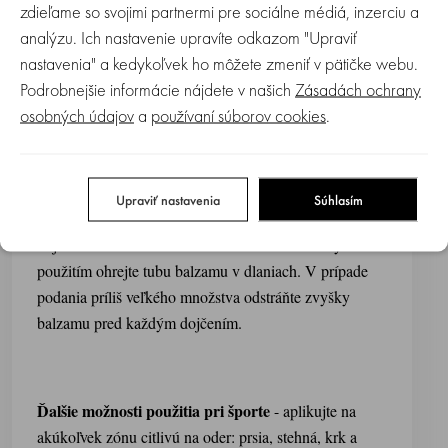
ochrannú vrstvu schopnú predchádzať tvorbe prasklín a
zdieľame so svojimi partnermi pre sociálne médiá, inzerciu a
upokojuje pleť bradaviek v období dojčenia.
analýzu. Ich nastavenie upravíte odkazom "Upraviť
Hydratačné vlastnosti lanolínu sú účinné tiež na
nastavenia" a kedykoľvek ho môžete zmeniť v pätičke webu.
popraskané pery alebo suchú pleť.
Podrobnejšie informácie nájdete v našich
Zásadách ochrany
osobných údajov
a
používaní súborov cookies
.
Bez konzervačných látok a parfumov.
Spôsob použitia:
Upraviť nastavenia
Súhlasím
V priebehu obdobia dojčenia aplikujte po každom
dojčení malé množstvo na bradavku. Pred každým
použitím ohrejte tubu balzamu v dlaniach. V prípade
podania príliš veľkého množstva odstráňte zvyšky
balzamu pred každým dojčením.
Ďalšie možnosti použitia pri športe
- aplikujte na
akúkoľvek zónu citlivú na oder: prsia, stehná, krk a