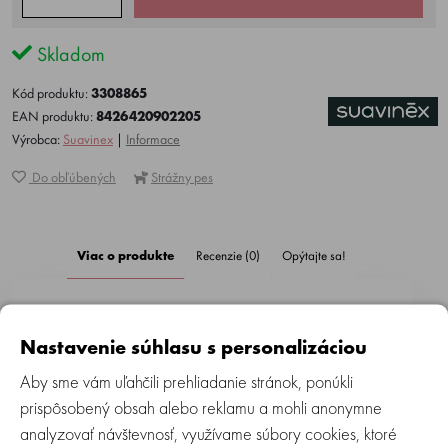
Skladom
Kód produktu:
3308865
EAN produktu:
8426420902205
Výrobca:
Suavinex
|
Informace
Do obľúbených
Strážny pes
Viac o produkte
Recenzie (0)
Opýtajte sa!
Krém na prsné bradavky
Nastavenie súhlasu s personalizáciou
Intenzívne hydratuje pleť a prispieva k jej ochrane a
Aby sme vám uľahčili prehliadanie stránok, ponúkli
tým pokojnejšiemu obdobiu dojčenia. Tento balzam na
prispôsobený obsah alebo reklamu a mohli anonymne
báze vysoko čistého zdravotníckeho lanolínu vytvára
analyzovať návštevnosť, využívame súbory cookies, ktoré