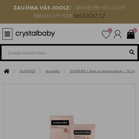
ZAUJÍMA VÁS
JOOLZ
? - MÁME PRE VÁS NOVÝ
BRANDOVÝ WEB
MY-JOOLZ.CZ
0
0
SUAVINEX
Kozmetika
SUAVINEX | Krém na prsné bradavky - 30 ml