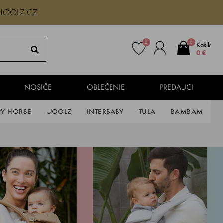
-JOOLZ.CZ
0
0
Košík
0 €
NOSIČE
OBLEČENIE
PREDAJCI
PY HORSE
JOOLZ
INTERBABY
TULA
BAMBAM