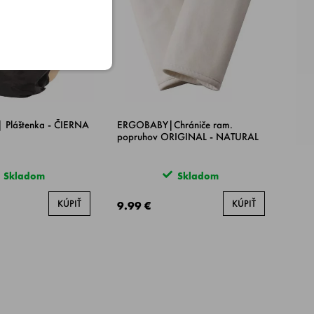
Pláštenka - ČIERNA
ERGOBABY|Chrániče ram.
popruhov ORIGINAL - NATURAL
Skladom
Skladom
KÚPIŤ
KÚPIŤ
9.99 €