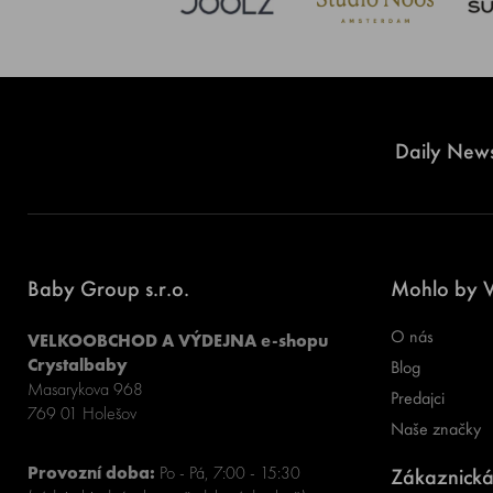
Daily News
Baby Group s.r.o.
Mohlo by V
O nás
VELKOOBCHOD A VÝDEJNA e-shopu
Crystalbaby
Blog
Masarykova 968
Predajci
769 01 Holešov
Naše značky
Provozní doba:
Po - Pá, 7:00 - 15:30
Zákaznická