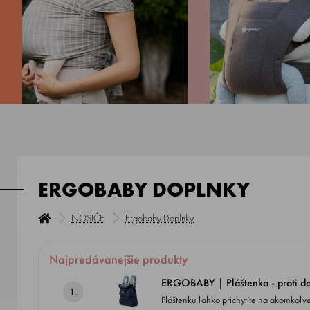
ERGOBABY DOPLNKY
NOSIČE
Ergobaby Doplnky
Najpredávanejšie produkty
ERGOBABY | Pláštenka - proti 
1.
Pláštenku ľahko prichytíte na akomkoľvek nosiči značky Ergobaby. Ľahká a kompaktn