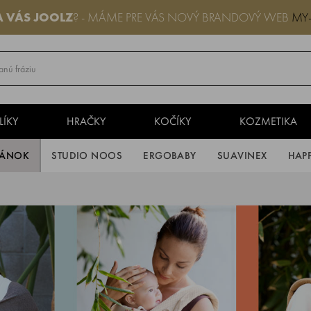
A VÁS
JOOLZ
? - MÁME PRE VÁS NOVÝ BRANDOVÝ WEB
MY
LÍKY
HRAČKY
KOČÍKY
KOZMETIKA
PÁNOK
STUDIO NOOS
ERGOBABY
SUAVINEX
HAP