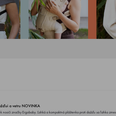
dažďui a vetru NOVINKA
á pláštenka proti dažďu sa ľahko zmestí do prebaľovacej