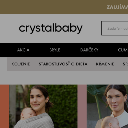
ZAUJÍM
AKCIA
BRYLE
DARČEKY
CUM
KOJENIE
STAROSTLIVOSŤ O DIEŤA
KŔMENIE
S