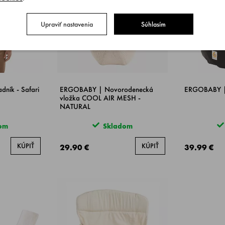
Upraviť nastavenia
Súhlasím
ník - Safari
ERGOBABY | Novorodenecká
ERGOBABY | 
vložka COOL AIR MESH -
NATURAL
om
Skladom
KÚPIŤ
KÚPIŤ
29.90 €
39.99 €