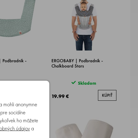
Podbradník -
ERGOBABY | Podbradník -
Chalkboard Stars
Skladom
Skladom
KÚPIŤ
KÚPIŤ
19.99 €
u a mohli anonymne
 pre sociálne
edykoľvek ho môžete
obných údajov
a