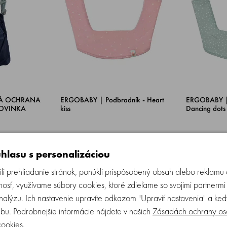
NÁ OCHRANA
ERGOBABY | Podbradník - Heart
ERGOBABY | 
 NOVINKA
kiss
Dancing dots
om
Skladom
hlasu s personalizáciou
KÚPIŤ
KÚPIŤ
19.99 €
19.99 €
li prehliadanie stránok, ponúkli prispôsobený obsah alebo reklam
osť, využívame súbory cookies, ktoré zdieľame so svojimi partnermi
analýzu. Ich nastavenie upravíte odkazom "Upraviť nastavenia" a k
bu. Podrobnejšie informácie nájdete v našich
Zásadách ochrany os
cookies
.