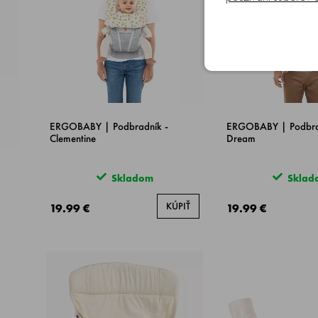
ERGOBABY | Podbradník -
ERGOBABY | Podbrad
Clementine
Dream
Skladom
Sklad
KÚPIŤ
19.99 €
19.99 €