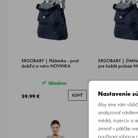
ERGOBABY | Pláštenka - proti
ERGOBABY | ZIM
dažďui a vetru NOVINKA
pre každé počasie
Skladom
Sklad
Nastavenie sú
KÚPIŤ
59.99 €
74.99 €
Aby sme vám uľahči
analyzovať návštevn
médiá, inzerciu a 
zmeniť v pätičke we
používaní súborov 