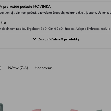
 keď sa obloha zatiahne.
pre každé počasie NOVINKA
aj v zimnom počasí, a to vďaka Ergobaby ochrane dva v jednom. Je tak teplá a útulná.
ätku v akomkoľvek dobrodružstve aj v zimných mesiacoch. Nová zdokonalená Ergobaby
kiss
u vnútri a vrchnú vrstvu tvorí nepremokavý materiál odolný proti vetru.
Zobraziť
ďalšie 3 produkty
)
Názov (Z-A)
Hodnotenie