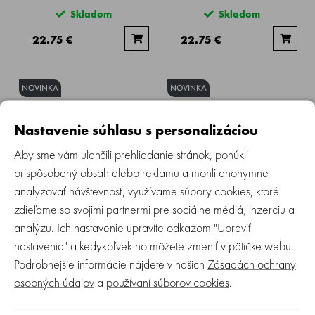
Skladom
Skladom
22.75 €
22.75 €
NOVINKA
NOVINKA
Nastavenie súhlasu s personalizáciou
Aby sme vám uľahčili prehliadanie stránok, ponúkli
prispôsobený obsah alebo reklamu a mohli anonymne
SUAVINEX | Detské okuliare - 8-
SUAVINEX | Detské okuliare - 8-
analyzovať návštevnosť, využívame súbory cookies, ktoré
14 rokov polarizované s puzdrom
14 rokov polarizované s puzdrom
2026 - zelené dúhové
2026 - ružové dúhové
zdieľame so svojimi partnermi pre sociálne médiá, inzerciu a
analýzu. Ich nastavenie upravíte odkazom "Upraviť
Skladom
Skladom
nastavenia" a kedykoľvek ho môžete zmeniť v pätičke webu.
25.90 €
25.90 €
Podrobnejšie informácie nájdete v našich
Zásadách ochrany
osobných údajov
a
používaní súborov cookies
.
NOVINKA
NOVINKA