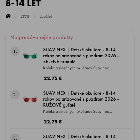
8-14 LET
BRYLE
8-14 let
Najpredávanejšie produkty
SUAVINEX | Detské okuliare - 8-14
1.
rokov polarizované s puzdrom 2026 -
ZELENÉ hranaté
Kolekcia slnečných okuliarov Suavinex
prepája zdravie s módou, čo je jeden z
22.75 €
charasteristických znakov odborníkov
na dojčenský sortiment starostlivosti o deti.
SUAVINEX | Detské okuliare - 8-14
2.
Jednak sa jedná o produkt zameraný na
rokov polarizované s puzdrom 2026 -
prevenciu, pretože šošovky okuliarov sú
RUŽOVÉ guľaté
polarizované s UV400 filtrom a jednak
Kolekcia slnečných okuliarov Suavinex
obsahuje ľahké flexibilné obrúčky , ktoré sa
prepája zdravie s módou, čo je jeden z
22.75 €
prispôsobia detskej tvári.
charasteristických znakov odborníkov
na dojčenský sortiment starostlivosti o deti.
SUAVINEX | Detské okuliare - 8-14
3.