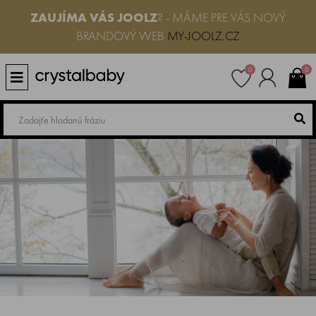
ZAUJÍMA VÁS
JOOLZ
? - MÁME PRE VÁS NOVÝ
BRANDOVÝ WEB
MY-JOOLZ.CZ
0
0