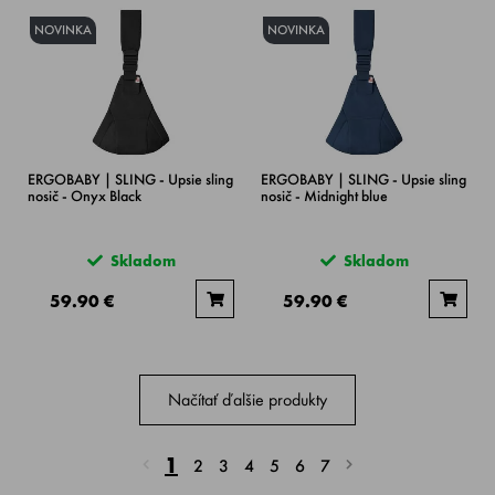
NOVINKA
NOVINKA
ERGOBABY | SLING - Upsie sling
ERGOBABY | SLING - Upsie sling
nosič - Onyx Black
nosič - Midnight blue
Skladom
Skladom
59.90 €
59.90 €
Načítať ďalšie produkty
1
2
3
4
5
6
7