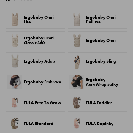
Ergobaby Omni
Ergobaby Omni
Lite
Deliuxe
Ergobaby Omni
Ergobaby Omni
Classic 360
Ergobaby Adapt
Ergobaby Sling
Ergobaby
Ergobaby Embrace
AuraWrap šátky
TULA Free To Grow
TULA Toddler
TULA Standard
TULA Doplnky