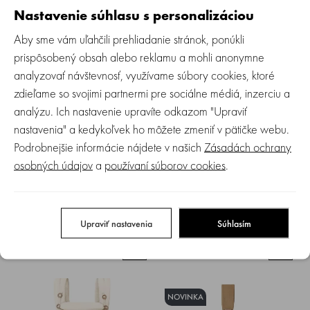
Skladom
Skladom
Nastavenie súhlasu s personalizáciou
179.90 €
179.90 €
Aby sme vám uľahčili prehliadanie stránok, ponúkli
prispôsobený obsah alebo reklamu a mohli anonymne
analyzovať návštevnosť, využívame súbory cookies, ktoré
zdieľame so svojimi partnermi pre sociálne médiá, inzerciu a
analýzu. Ich nastavenie upravíte odkazom "Upraviť
nastavenia" a kedykoľvek ho môžete zmeniť v pätičke webu.
Podrobnejšie informácie nájdete v našich
Zásadách ochrany
osobných údajov
a
používaní súborov cookies
.
ERGOBABY | OMNI Classic
ERGOBABY | OMNI Classic
Cotton - Pure Black
Cotton - Pearl Grey
Upraviť nastavenia
Súhlasím
Skladom
Skladom
179.90 €
179.90 €
NOVINKA