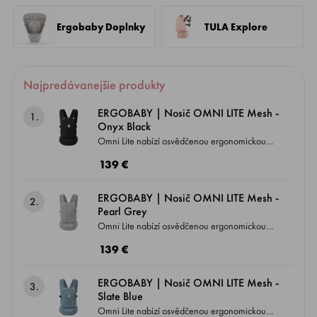
Ergobaby Doplnky
TULA Explore
Najpredávanejšie produkty
ERGOBABY | Nosič OMNI LITE Mesh -
1.
Onyx Black
Omni Lite nabízí osvědčenou ergonomickou
podporu Ergobaby v jednodušším, lehkém a
139 €
dostupnějším provedení. Kolekce z
prodyšného materiálu meshrozšiřuje nabídku o
ERGOBABY | Nosič OMNI LITE Mesh -
2.
univerzální neutrální odstíny pro každodenní
Pearl Grey
použití a také o vybrané limitované varianty,
Omni Lite nabízí osvědčenou ergonomickou
které přinášejí svěžest a vizuální odlišení.
podporu Ergobaby v jednodušším, lehkém a
139 €
dostupnějším provedení. Kolekce z
prodyšného materiálu meshrozšiřuje nabídku o
ERGOBABY | Nosič OMNI LITE Mesh -
3.
univerzální neutrální odstíny pro každodenní
Slate Blue
použití a také o vybrané limitované varianty,
Omni Lite nabízí osvědčenou ergonomickou