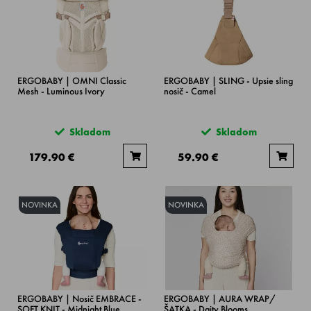
ERGOBABY | OMNI Classic
ERGOBABY | SLING - Upsie sling
Mesh - Luminous Ivory
nosič - Camel
Skladom
Skladom
179.90 €
59.90 €
NOVINKA
NOVINKA
ERGOBABY | Nosič EMBRACE -
ERGOBABY | AURA WRAP/
SOFT KNIT - Midnight Blue
ŠATKA - Daity Blooms