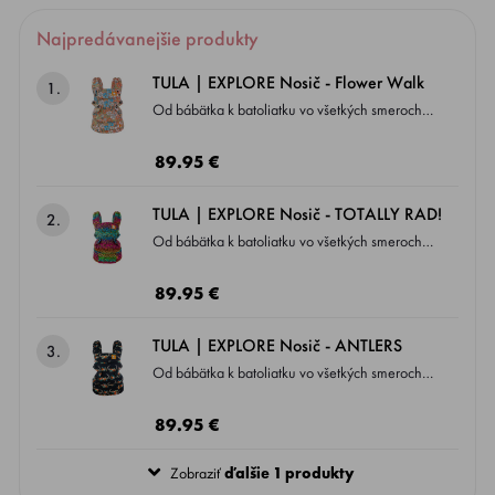
Najpredávanejšie produkty
TULA | EXPLORE Nosič - Flower Walk
1.
Od bábätka k batoliatku vo všetkých smeroch.
To všetko je TULA EXPLORE .
89.95 €
TULA | EXPLORE Nosič - TOTALLY RAD!
2.
Od bábätka k batoliatku vo všetkých smeroch.
To všetko je TULA EXPLORE . Prvý nosič od
Tuly, ktorý Vám umožňuje nosiť dieťatko aj v
89.95 €
pozícii čelom vpred ergonomicky (odporúča sa
až od veku 6 m!).
TULA | EXPLORE Nosič - ANTLERS
3.
Od bábätka k batoliatku vo všetkých smeroch.
To všetko je TULA EXPLORE .
89.95 €
Zobraziť
ďalšie 1 produkty