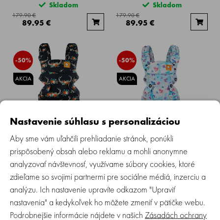
Skladom
Skladom
179.90 €
179.90 €
89.95 €
89.95 €
-50%
-50%
AKCIA
AKCIA
Nastavenie súhlasu s personalizáciou
TULA | EXPLORE Nosič -
TULA | EXPLORE Nosič -
ANTLERS
PIXIELAND
Aby sme vám uľahčili prehliadanie stránok, ponúkli
prispôsobený obsah alebo reklamu a mohli anonymne
Skladom
Skladom
analyzovať návštevnosť, využívame súbory cookies, ktoré
179.90 €
179.90 €
zdieľame so svojimi partnermi pre sociálne médiá, inzerciu a
89.95 €
89.95 €
analýzu. Ich nastavenie upravíte odkazom "Upraviť
nastavenia" a kedykoľvek ho môžete zmeniť v pätičke webu.
1
Podrobnejšie informácie nájdete v našich
Zásadách ochrany