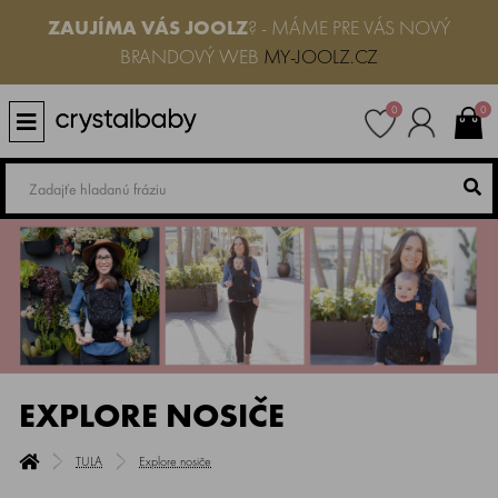
ZAUJÍMA VÁS
JOOLZ
? - MÁME PRE VÁS NOVÝ
BRANDOVÝ WEB
MY-JOOLZ.CZ
0
0
EXPLORE NOSIČE
TULA
Explore nosiče