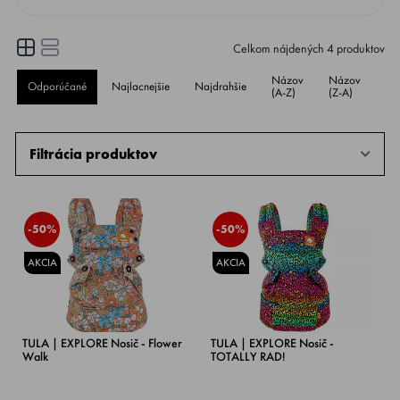
Celkom nájdených
4
produktov
Názov
Názov
Odporúčané
Najlacnejšie
Najdrahšie
Ho
(A-Z)
(Z-A)
Filtrácia produktov
-50%
-50%
AKCIA
AKCIA
TULA | EXPLORE Nosič - Flower
TULA | EXPLORE Nosič -
Walk
TOTALLY RAD!