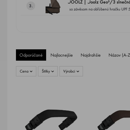
JOOLZ | Joolz Geo⁵/3 slnečná 
3.
so závěsom na obľúbenú hračku UPF 50+ ochrana & vode odolná možnosť inštalácie ochranného tienidla rozšíriteľná XL ochrana
uzatvárateľná sieťová ventilácia
Odporúčané
Najlacnejšie
Najdrahšie
Názov (A-Z
Cena
Štítky
Výrobci