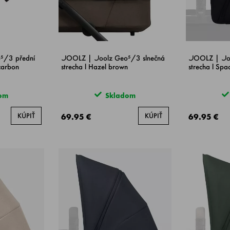
⁵/3 přední
JOOLZ | Joolz Geo⁵/3 slnečná
JOOLZ | Joo
carbon
strecha l Hazel brown
strecha l Spa
om
Skladom
KÚPIŤ
KÚPIŤ
69.95 €
69.95 €