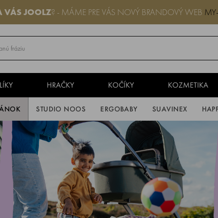
A VÁS
JOOLZ
? - MÁME PRE VÁS NOVÝ BRANDOVÝ WEB
MY
LÍKY
HRAČKY
KOČÍKY
KOZMETIKA
PÁNOK
STUDIO NOOS
ERGOBABY
SUAVINEX
HAP