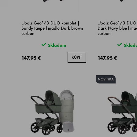
Joolz Geo⁵/3 DUO komplet |
Joolz Geo⁵/3 DUO 
Sandy taupe l madlo Dark brown
Dark Navy blue l mad
carbon
carbon
Skladom
Sklad
KÚPIŤ
147.95 €
147.95 €
NOVINKA