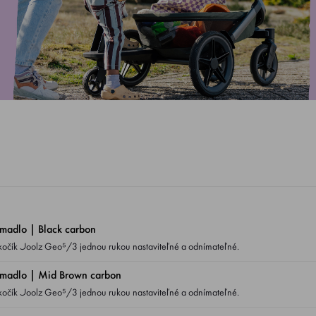
adlo | Black carbon
Predné otočné madlo Black carbon pre kočík Joolz Geo⁵/3 jednou rukou nastaviteľné a odnímateľné.
madlo | Mid Brown carbon
Predné otočné madlo Black carbon pre kočík Joolz Geo⁵/3 jednou rukou nastaviteľné a odnímateľné.