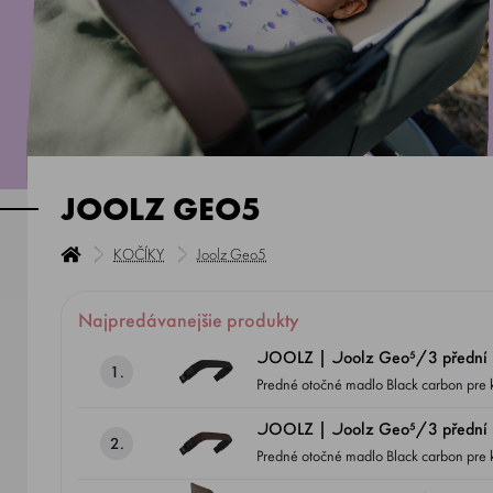
JOOLZ GEO5
KOČÍKY
Joolz Geo5
Najpredávanejšie produkty
JOOLZ | Joolz Geo⁵/3 přední m
1.
JOOLZ | Joolz Geo⁵/3 přední 
2.