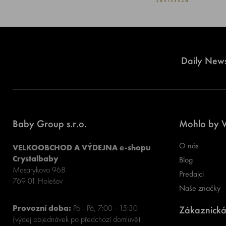
Daily News
Baby Group s.r.o.
Mohlo by V
O nás
VELKOOBCHOD A VÝDEJNA e-shopu
Crystalbaby
Blog
Masarykova 968
Predajci
769 01 Holešov
Naše značky
Provozní doba:
Po - Pá, 7:00 - 15:30
Zákaznická
(výdej objednávek po předchozí domluvě)