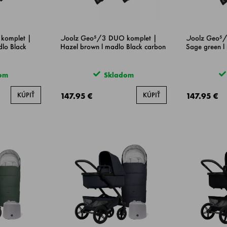
komplet |
Joolz Geo⁵/3 DUO komplet |
Joolz Geo⁵/
lo Black
Hazel brown l madlo Black carbon
Sage green l
om
Skladom
KÚPIŤ
KÚPIŤ
147.95 €
147.95 €