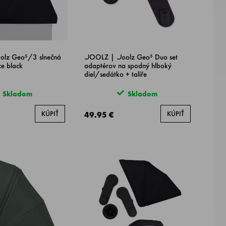
lz Geo⁵/3 slnečná
JOOLZ | Joolz Geo⁵ Duo set
ce black
adaptérov na spodný hlboký
diel/sedátko + talíře
Skladom
Skladom
KÚPIŤ
KÚPIŤ
49.95 €