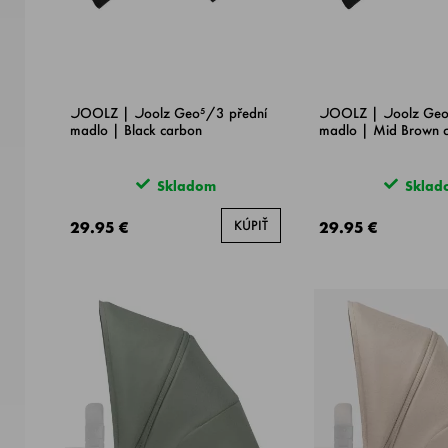
JOOLZ | Joolz Geo⁵/3 přední
JOOLZ | Joolz Geo
madlo | Black carbon
madlo | Mid Brown 
Skladom
Sklad
KÚPIŤ
29.95 €
29.95 €