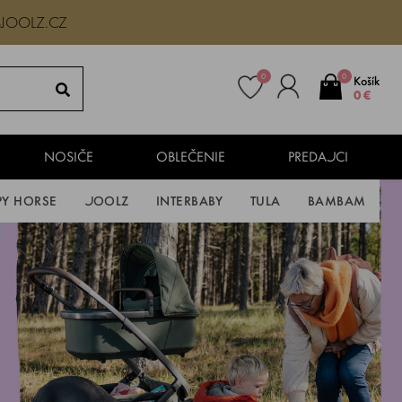
-JOOLZ.CZ
0
0
Košík
0 €
NOSIČE
OBLEČENIE
PREDAJCI
PY HORSE
JOOLZ
INTERBABY
TULA
BAMBAM