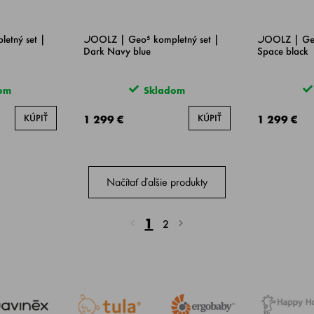
etný set |
JOOLZ | Geo⁵ kompletný set |
JOOLZ | Geo
Dark Navy blue
Space black
om
Skladom
KÚPIŤ
KÚPIŤ
1 299 €
1 299 €
Načítať ďalšie produkty
1
2