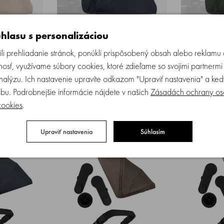
hlasu s personalizáciou
⁵/3 slnečná
Joolz Geo⁵/3 sluneční střecha l
JOOLZ | Joo
li prehliadanie stránok, ponúkli prispôsobený obsah alebo reklam
Dark Navy blue
strecha l Fore
osť, využívame súbory cookies, ktoré zdieľame so svojimi partnermi
analýzu. Ich nastavenie upravíte odkazom "Upraviť nastavenia" a k
om
Skladom
bu. Podrobnejšie informácie nájdete v našich
Zásadách ochrany os
KÚPIŤ
KÚPIŤ
cookies
.
69.95 €
69.95 €
Upraviť nastavenia
Súhlasím