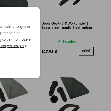
lz Geo⁵/3 slnečná
Joolz Geo⁵/3 DUO komplet |
u a mohli anonymne
st green
Space black l madlo Black carbon
 pre sociálne
edykoľvek ho môžete
Skladom
Skladom
obných údajov
a
KÚPIŤ
KÚPIŤ
147.95 €