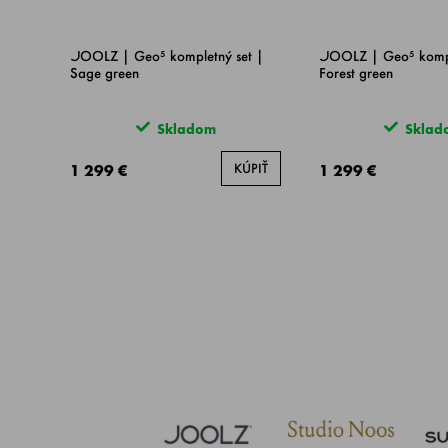
JOOLZ | Geo⁵ kompletný set |
JOOLZ | Geo⁵ kompl
Sage green
Forest green
Skladom
Sklad
KÚPIŤ
1 299 €
1 299 €