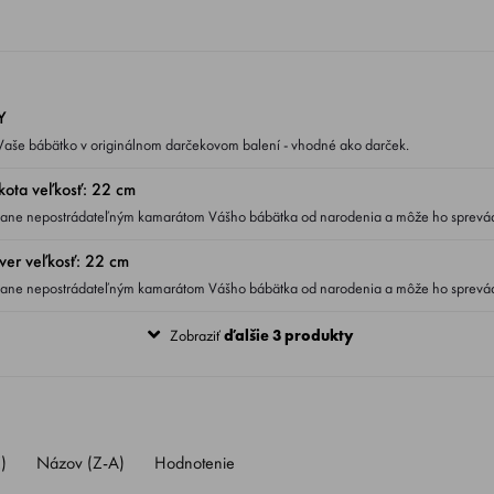
Y
aše bábätko v originálnom darčekovom balení - vhodné ako darček.
ota veľkosť: 22 cm
 stane nepostrádateľným kamarátom Vášho bábätka od narodenia a môže ho sprevá
ver veľkosť: 22 cm
 stane nepostrádateľným kamarátom Vášho bábätka od narodenia a môže ho sprevá
Zobraziť
ďalšie 3 produkty
)
Názov (Z-A)
Hodnotenie