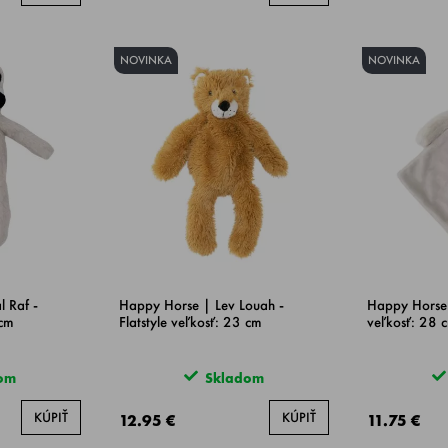
NOVINKA
NOVINKA
 Raf -
Happy Horse | Lev Louah -
Happy Horse 
 cm
Flatstyle veľkosť: 23 cm
veľkosť: 28 
om
Skladom
KÚPIŤ
KÚPIŤ
12.95 €
11.75 €