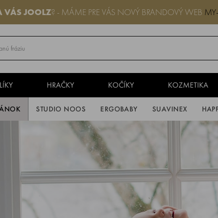
A VÁS
JOOLZ
? - MÁME PRE VÁS NOVÝ BRANDOVÝ WEB
MY
LÍKY
HRAČKY
KOČÍKY
KOZMETIKA
PÁNOK
STUDIO NOOS
ERGOBABY
SUAVINEX
HAP