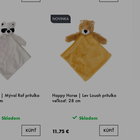
NOVINKA
| Mýval Raf prítulka
Happy Horse | Lev Louah prítulka
cm
veľkosť: 28 cm
Skladom
Skladom
KÚPIŤ
KÚPIŤ
11.75 €