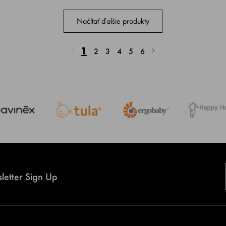
Načítať ďalšie produkty
1
2
3
4
5
6
letter Sign Up