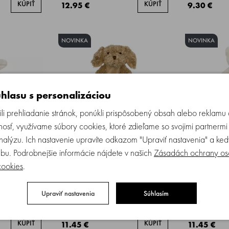
KÚPIŤ
KÚPIŤ
12.95 €
9.30 €
NOVINKA
NOVINKA
hlasu s personalizáciou
li prehliadanie stránok, ponúkli prispôsobený obsah alebo reklam
osť, využívame súbory cookies, ktoré zdieľame so svojimi partnermi
analýzu. Ich nastavenie upravíte odkazom "Upraviť nastavenia" a k
bu. Podrobnejšie informácie nájdete v našich
Zásadách ochrany os
cookies
.
ka Churro
HAPPY HORSE | prítulka psík
Happy Horse 
cm
Brownie veľkosť: 22 cm
medvedík Izz
Upraviť nastavenia
Súhlasím
om
Skladom
KÚPIŤ
KÚPIŤ
11.45 €
11.45 €