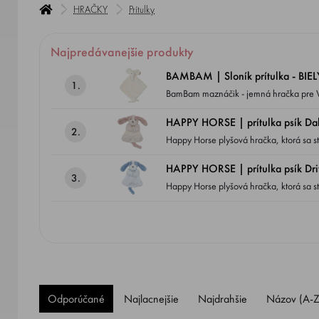
HRAČKY
Prítulky
Najpredávanejšie produkty
BAMBAM | Sloník prítulka - BIEL
1.
BamBam maznáčik - jemná hračka pre V
HAPPY HORSE | prítulka psík Dak
2.
Happy Horse plyšová hračka, ktorá sa
krôčikom.
HAPPY HORSE | prítulka psík Dri
3.
Happy Horse plyšová hračka, ktorá sa
krôčikom.
Odporúčané
Najlacnejšie
Najdrahšie
Názov (A-Z