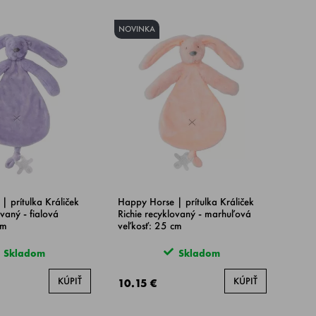
NOVINKA
| prítulka Králiček
Happy Horse | prítulka Králiček
ovaný - fialová
Richie recyklovaný - marhuľová
cm
veľkosť: 25 cm
Skladom
Skladom
KÚPIŤ
KÚPIŤ
10.15 €