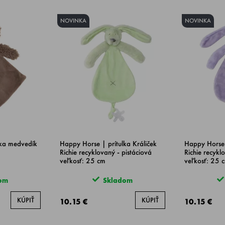
NOVINKA
NOVINKA
lka medvedík
Happy Horse | prítulka Králiček
Happy Horse 
Richie recyklovaný - pistáciová
Richie recykl
veľkosť: 25 cm
veľkosť: 25 
om
Skladom
KÚPIŤ
KÚPIŤ
10.15 €
10.15 €