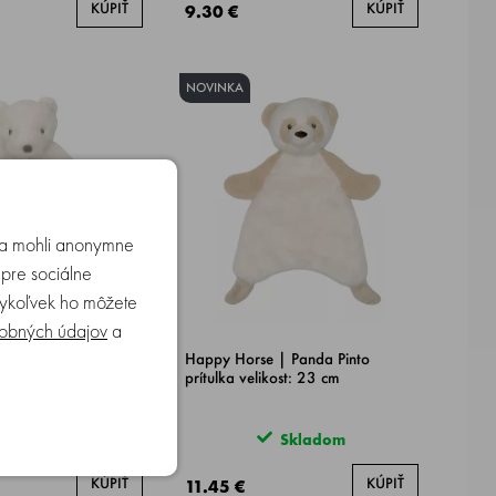
KÚPIŤ
KÚPIŤ
9.30 €
NOVINKA
u a mohli anonymne
 pre sociálne
edykoľvek ho môžete
obných údajov
a
| prítulka ľadový
Happy Horse | Panda Pinto
y veľkosť: 23 cm
prítulka velikost: 23 cm
Skladom
Skladom
KÚPIŤ
KÚPIŤ
11.45 €