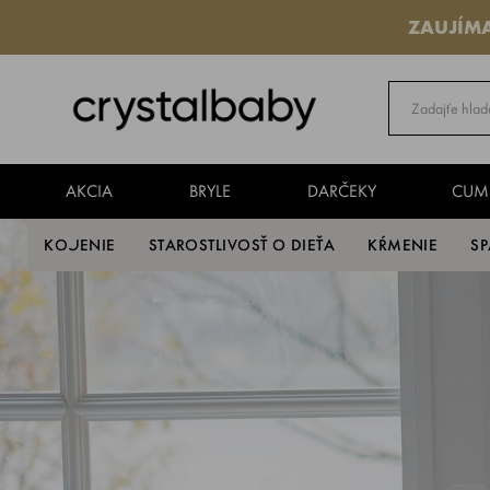
ZAUJÍM
AKCIA
BRYLE
DARČEKY
CUM
KOJENIE
STAROSTLIVOSŤ O DIEŤA
KŔMENIE
S