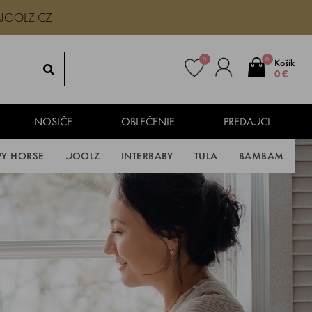
-JOOLZ.CZ
0
0
Košík
0 €
NOSIČE
OBLEČENIE
PREDAJCI
PY HORSE
JOOLZ
INTERBABY
TULA
BAMBAM