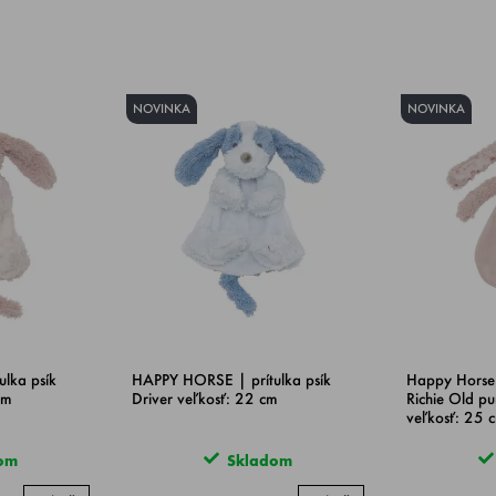
NOVINKA
NOVINKA
lka psík
HAPPY HORSE | prítulka psík
Happy Horse |
cm
Driver veľkosť: 22 cm
Richie Old p
veľkosť: 25 
om
Skladom