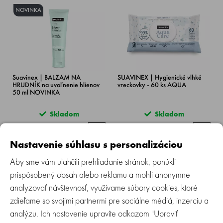
NOVINKA
Suavinex | BALZAM NA
SUAVINEX | Hygienické vlhké
HRUDNÍK na uvoľnenie hlienov
vreckovky - 60 ks AQUA
50 ml NOVINKA
Skladom
Skladom
8.70 €
4.59 €
Nastavenie súhlasu s personalizáciou
Aby sme vám uľahčili prehliadanie stránok, ponúkli
prispôsobený obsah alebo reklamu a mohli anonymne
analyzovať návštevnosť, využívame súbory cookies, ktoré
zdieľame so svojimi partnermi pre sociálne médiá, inzerciu a
analýzu. Ich nastavenie upravíte odkazom "Upraviť