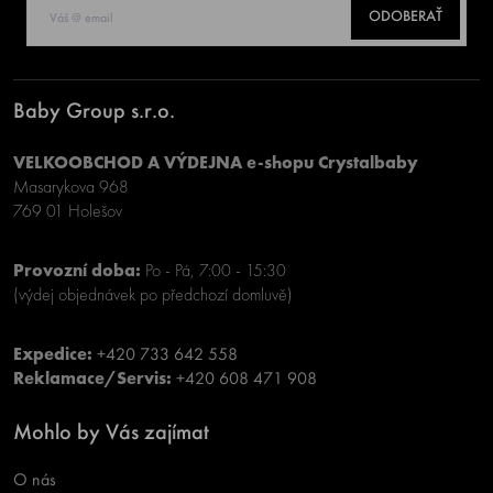
ODOBERAŤ
Baby Group s.r.o.
VELKOOBCHOD A VÝDEJNA e-shopu Crystalbaby
Masarykova 968
769 01 Holešov
Provozní doba:
Po - Pá, 7:00 - 15:30
(výdej objednávek po předchozí domluvě)
Expedice:
+420 733 642 558
Reklamace/Servis:
+420 608 471 908
Mohlo by Vás zajímat
O nás