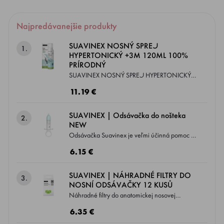
Najpredávanejšie produkty
SUAVINEX NOSNÝ SPREJ
1.
HYPERTONICKÝ +3M 120ML 100%
PRÍRODNÝ
SUAVINEX NOSNÝ SPREJ HYPERTONICKÝ
+3M 120ML 100% PRÍRODNÝ Nosný sprej s
11.19 €
morskou vodou – 100 % prírodná morská
voda sa získava priamo z oblasti zálivu
SUAVINEX | Odsávačka do nošteka
2.
Cancale v Bretónsku (Francúzsko) a je známa
NEW
svojou vysokou kvalitou a čistotou. Tieto
Odsávačka Suavinex je veľmi účinná pomoc k
výnimočné vody majú liečebné účinky. Tento
uvoľneniu dýchacích ciest. Určená k
6.15 €
produkt je vhodný pre deti od 3 mesiacov a
predchádzaniu nepohodlie a dýchacích
poskytuje prirodzenú a jemnú úľavu pri upchatí
ťažkostiach, ktoré môžu spôsobiť upchatie
SUAVINEX | NÁHRADNÉ FILTRY DO
3.
nosa.
nosových dierok, a to najmä u malých detí,
NOSNÍ ODSÁVAČKY 12 KUSŮ
ktoré nevedia samostatne smrkať.
Náhradné filtry do anatomickej nosovej
odsávačky značky Suavinex.
6.35 €