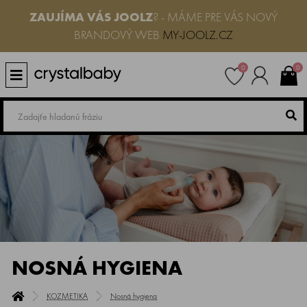
ZAUJÍMA VÁS
JOOLZ
? - MÁME PRE VÁS NOVÝ
BRANDOVÝ WEB
MY-JOOLZ.CZ
0
0
NOSNÁ HYGIENA
KOZMETIKA
Nosná hygiena