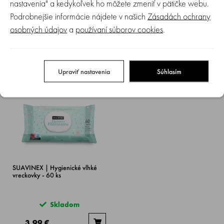
nastavenia" a kedykoľvek ho môžete zmeniť v pätičke webu.
SUAVINEX | Masážny zvlhčujúci
SUAVINEX | Hygienické vlhké
Podrobnejšie informácie nájdete v našich
Zásadách ochrany
olej - 100 ml
vreckovky - 25 ks
osobných údajov
a
používaní súborov cookies
.
Skladom
Skladom
10.79 €
2.45 €
Upraviť nastavenia
Súhlasím
SUAVINEX | Hygienické vlhké
vreckovky - 60 ks
Skladom
3.99 €