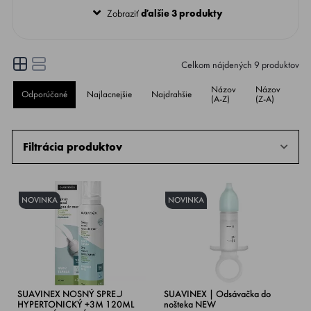
Zobraziť
ďalšie 3 produkty
Celkom nájdených
9
produktov
Názov
Názov
Odporúčané
Najlacnejšie
Najdrahšie
Ho
(A-Z)
(Z-A)
Filtrácia produktov
NOVINKA
NOVINKA
SUAVINEX NOSNÝ SPREJ
SUAVINEX | Odsávačka do
HYPERTONICKÝ +3M 120ML
nošteka NEW