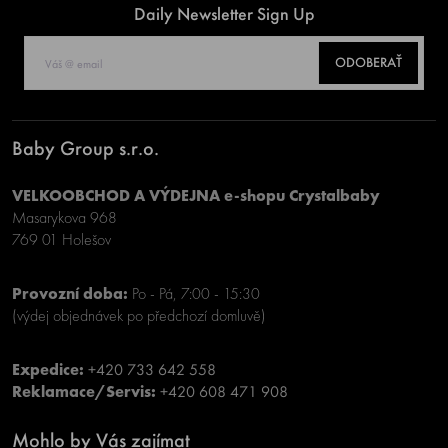
Daily Newsletter Sign Up
ODOBERAŤ
Baby Group s.r.o.
VELKOOBCHOD A VÝDEJNA e-shopu Crystalbaby
Masarykova 968
769 01 Holešov
Provozní doba:
Po - Pá, 7:00 - 15:30
(výdej objednávek po předchozí domluvě)
Expedice:
+420 733 642 558
Reklamace/Servis:
+420 608 471 908
Mohlo by Vás zajímat