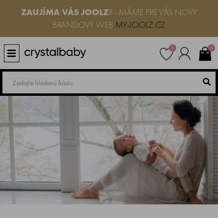
ZAUJÍMA VÁS
JOOLZ
? - MÁME PRE VÁS NOVÝ
BRANDOVÝ WEB
MY-JOOLZ.CZ
0
0