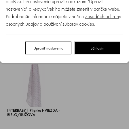
analýzu. Ich nastavenie upravíte odkazom "Upraviť
nastavenia" a kedykoľvek ho môžete zmeniť v pätičke webu.
Podrobnejšie informácie nájdete v našich
Zásadách ochrany
INTERBABY | Plienka HVIEZDA -
INTERBABY | Plienka HVIEZDA -
osobných údajov
a
používaní súborov cookies
.
BIELO/MODRÁ
SIVO/BIELA
Skladom
Skladom
Upraviť nastavenia
Súhlasím
11.90 €
11.90 €
INTERBABY | Plienka HVIEZDA -
BIELO/RUŽOVÁ