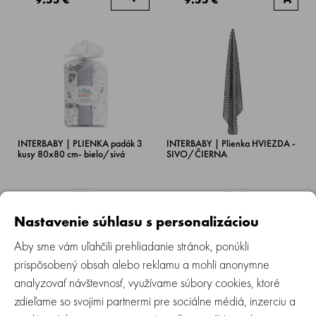
INTERBABY | PLIENKA padák 3
INTERBABY | Plienka HVIEZDA -
kusy 80x80 cm- bielo/sivá
SIVO/ČIERNA
Skladom
Skladom
Nastavenie súhlasu s personalizáciou
9.55 €
11.90 €
Aby sme vám uľahčili prehliadanie stránok, ponúkli
prispôsobený obsah alebo reklamu a mohli anonymne
analyzovať návštevnosť, využívame súbory cookies, ktoré
zdieľame so svojimi partnermi pre sociálne médiá, inzerciu a