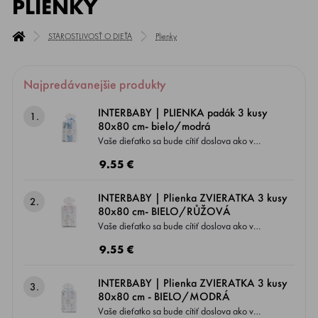
PLIENKY
STAROSTLIVOSŤ O DIEŤA
Plienky
Najpredávanejšie produkty
INTERBABY | PLIENKA padák 3 kusy
1.
80x80 cm- bielo/modrá
Vaše dieťatko sa bude cítiť doslova ako v
bavlnke pri použití multifunkčné plienky, ktorá
9.55 €
je jemná k detskej pokožke. Materiál, z
ktorého je vyrobená, kombinuje priedušnosť a
INTERBABY | Plienka ZVIERATKA 3 kusy
2.
napomáha regulovať telesnú teplotu dieťaťa.
80x80 cm- BIELO/RŮŽOVÁ
Vaše dieťatko sa bude cítiť doslova ako v
bavlnke pri použití multifunkčné plienky, ktorá
9.55 €
je jemná k detskej pokožke. Materiál, z
ktorého je vyrobená, kombinuje priedušnosť a
INTERBABY | Plienka ZVIERATKA 3 kusy
3.
napomáha regulovať telesnú teplotu dieťaťa.
80x80 cm - BIELO/MODRÁ
Vaše dieťatko sa bude cítiť doslova ako v