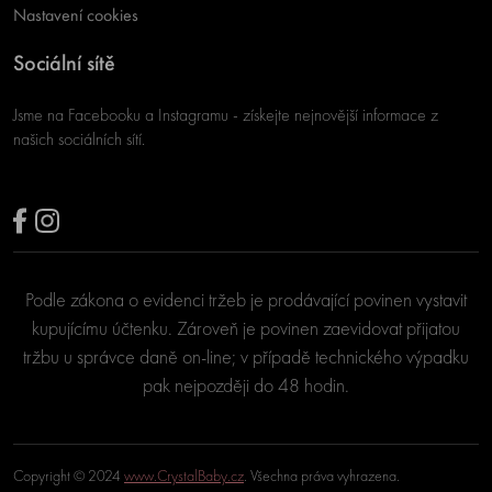
Nastavení cookies
Sociální sítě
Jsme na Facebooku a Instagramu - získejte nejnovější informace z
našich sociálních sítí.
Podle zákona o evidenci tržeb je prodávající povinen vystavit
kupujícímu účtenku. Zároveň je povinen zaevidovat přijatou
tržbu u správce daně on-line; v případě technického výpadku
pak nejpozději do 48 hodin.
Copyright © 2024
www.CrystalBaby.cz
. Všechna práva vyhrazena.