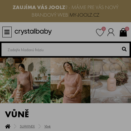
ZAUJÍMA VÁS
JOOLZ
? - MÁME PRE VÁS NOVÝ
BRANDOVÝ WEB
MY-JOOLZ.CZ
0
0
VŮNĚ
SUAVINEX
Vůně