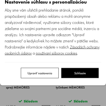
Nastavenie súhlasu s personalizáciou
Aby sme vám uľahčili prehliadanie stránok, ponúkli
SUAVINEX | Kolínksá vôňa BABY
SUAVINEX | Sada ZAJAČIK a
COLOGNE SENSE 100 ml
kolínksá vůně BABY COLOGNE
prispôsobený obsah alebo reklamu a mohli anonymne
100+50 ml
analyzovať návštevnosť, využívame súbory cookies, ktoré
Skladom
Skladom
zdieľame so svojimi partnermi pre sociálne médiá, inzerciu a
analýzu. Ich nastavenie upravíte odkazom "Upraviť
12.70 €
31 €
nastavenia" a kedykoľvek ho môžete zmeniť v pätičke webu.
Podrobnejšie informácie nájdete v našich
Zásadách ochrany
osobných údajov
a
používaní súborov cookies
.
-50%
-40%
AKCIA
AKCIA
ZĽAVA
ZĽAVA
Upraviť nastavenia
Súhlasím
SUAVINEX | Domáca vôňa vo
SUAVINEX | Domáca vôňa s
spreji MEMORIES
tyčinkami MEMORIES
Skladom
Skladom