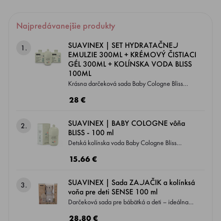
Najpredávanejšie produkty
SUAVINEX | SET HYDRATAČNEJ
1.
EMULZIE 300ML + KRÉMOVÝ ČISTIACI
GÉL 300ML + KOLÍNSKA VODA BLISS
100ML
Krásna darčeková sada Baby Cologne Bliss
obsahujúca hydratačné telové mlieko, jemný
28 €
kúpeľový gél-krém a vôňu BLISS. Darček, ktorý
zanechá nezabudnuteľný dojem – rovnako
SUAVINEX | BABY COLOGNE vôňa
2.
ako jeho vôňa! Ideálna sada na privítanie
BLISS - 100 ml
novorodenca alebo pre tých, ktorí premieňajú
Detská kolínska voda Baby Cologne Bliss
každodennú starostlivosť o dieťa na prejav
prináša typickú vôňu našej kozmetickej rady
15.66 €
lásky. Složená z prírodných ingrediencií, s
teraz aj vo forme parfumovanej vody.
vyváženým pH a vyvinutá vo Španielsku.
Obsahuje 92 % zložiek prírodného pôvodu.
SUAVINEX | Sada ZAJAČIK a kolínksá
3.
Jedna vôňa na kúpanie, hydratáciu aj
Jemná bábätkovská vôňa v každej kvapke.
voňa pre deti SENSE 100 ml
prevoniavanie bábätka.
Nízky obsah alkoholu. Objem 100 ml.
Darčeková sada pre bábätká a deti – ideálna
ako darček pre novorodenca. Detská kolínska
28.80 €