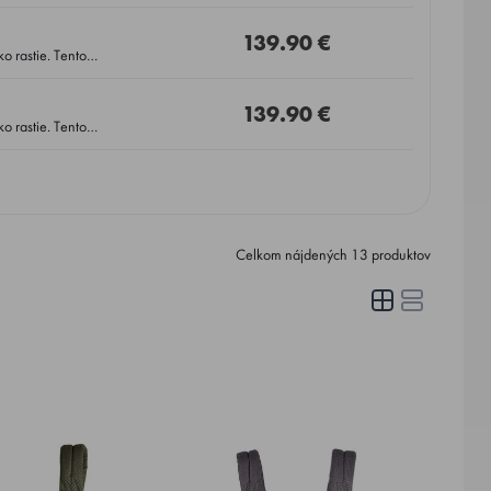
ného vankúša, za
139.90 €
ň, vo všetkých
139.90 €
ň, vo všetkých
Celkom nájdených
13
produktov