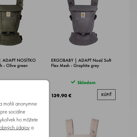
| ADAPT NOSÍTKO
ERGOBABY | ADAPT Nosič Soft
h - Olive green
Flex Mesh - Graphite grey
Skladom
Skladom
KÚPIŤ
KÚPIŤ
139.90 €
u a mohli anonymne
 pre sociálne
edykoľvek ho môžete
obných údajov
a