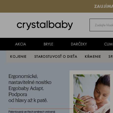
ZAUJÍM
AKCIA
BRYLE
DARČEKY
CUM
KOJENIE
STAROSTLIVOSŤ O DIEŤA
KŔMENIE
S