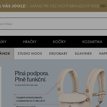
A VÁS
JOOLZ
? - MÁME PRE VÁS NOVÝ BRANDOVÝ WEB
MY
LÍKY
HRAČKY
KOČÍKY
KOZMETIKA
PÁNOK
STUDIO NOOS
ERGOBABY
SUAVINEX
HAP