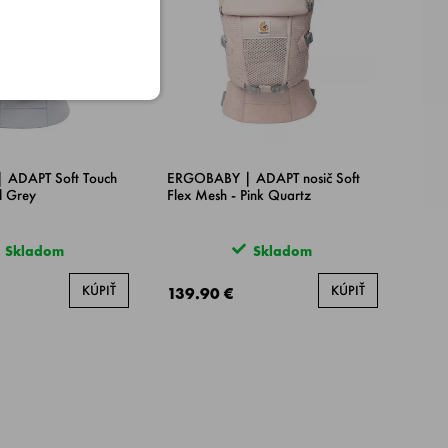
ADAPT Soft Touch
ERGOBABY | ADAPT nosič Soft
l Grey
Flex Mesh - Pink Quartz
Skladom
Skladom
KÚPIŤ
KÚPIŤ
139.90 €