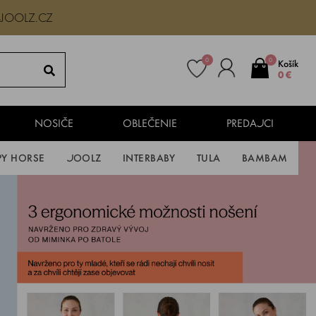
-JOOLZ.CZ
0
0
Košík
0 €
NOSIČE
OBLEČENIE
PREDAJCI
PY HORSE
JOOLZ
INTERBABY
TULA
BAMBAM