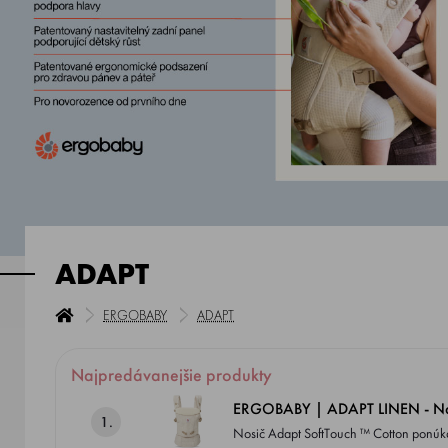
ADAPT
ERGOBABY
ADAPT
Najpredávanejšie produkty
ERGOBABY | ADAPT LINEN - Nat
1.
Nosič Adapt SoftTouch ™ Cotton ponúka komfort a ergonómiu v ľahko použiteľnom 3-pozičnom nosiči, (možnosť nosenia na bruchu, na