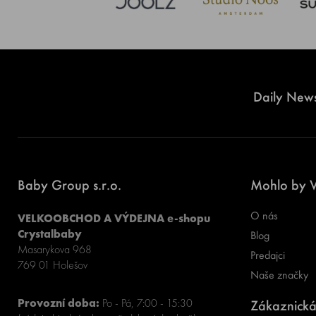
Daily News
Baby Group s.r.o.
Mohlo by V
O nás
VELKOOBCHOD A VÝDEJNA e-shopu
Crystalbaby
Blog
Masarykova 968
Predajci
769 01 Holešov
Naše značky
Provozní doba:
Po - Pá, 7:00 - 15:30
Zákaznická