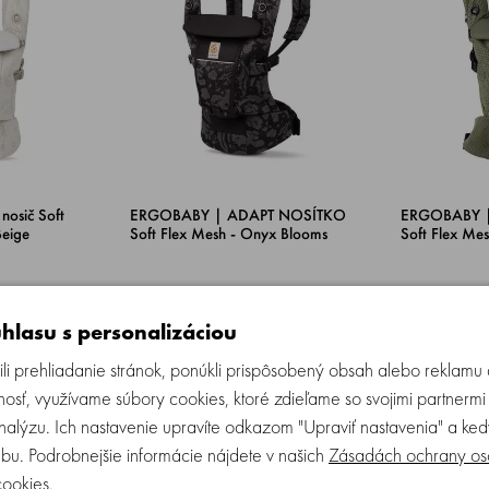
osič Soft
ERGOBABY | ADAPT NOSÍTKO
ERGOBABY 
Beige
Soft Flex Mesh - Onyx Blooms
Soft Flex Mes
ladom
Skladom
hlasu s personalizáciou
DETAIL
KÚPIŤ
139.90 €
139.90 €
li prehliadanie stránok, ponúkli prispôsobený obsah alebo reklam
osť, využívame súbory cookies, ktoré zdieľame so svojimi partnermi
analýzu. Ich nastavenie upravíte odkazom "Upraviť nastavenia" a k
bu. Podrobnejšie informácie nájdete v našich
Zásadách ochrany os
cookies
.