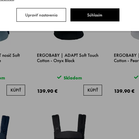
Upraviť nastavenia
Súhlasím
osič Soft
ERGOBABY | ADAPT Soft Touch
ERGOBABY | 
e
Cotton - Onyx Black
Cotton - Pear
om
Skladom
KÚPIŤ
KÚPIŤ
139.90 €
139.90 €