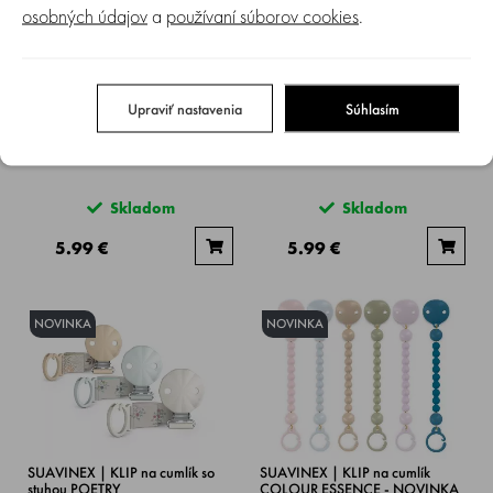
osobných údajov
a
používaní súborov cookies
.
Upraviť nastavenia
Súhlasím
SUAVINEX | Klip na cumlík WILD
SUAVINEX | Klip na cumlík
& FREE
BIRDIES
Skladom
Skladom
5.99 €
5.99 €
NOVINKA
NOVINKA
SUAVINEX | KLIP na cumlík so
SUAVINEX | KLIP na cumlík
stuhou POETRY
COLOUR ESSENCE - NOVINKA