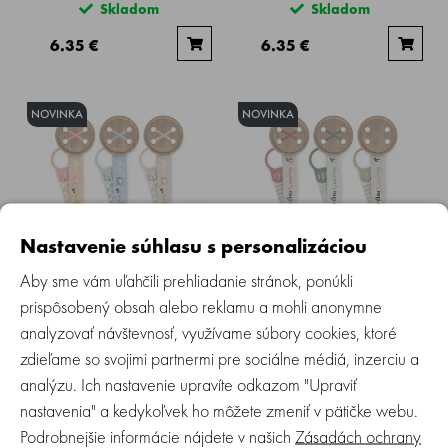
Skladom
Skladom
6.35 €
6.35 €
NOVINKA
NOVINKA
Nastavenie súhlasu s personalizáciou
SUAVINEX | Klip na cumlík so
SUAVINEX | Klip na cumlík so
stuhou WILD & FREE
stuhou BIRDIES
Aby sme vám uľahčili prehliadanie stránok, ponúkli
prispôsobený obsah alebo reklamu a mohli anonymne
Skladom
Skladom
analyzovať návštevnosť, využívame súbory cookies, ktoré
zdieľame so svojimi partnermi pre sociálne médiá, inzerciu a
7.99 €
7.99 €
analýzu. Ich nastavenie upravíte odkazom "Upraviť
nastavenia" a kedykoľvek ho môžete zmeniť v pätičke webu.
NOVINKA
NOVINKA
Podrobnejšie informácie nájdete v našich
Zásadách ochrany