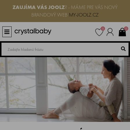
ZAUJÍMA VÁS
JOOLZ
? - MÁME PRE VÁS NOVÝ
BRANDOVÝ WEB
MY-JOOLZ.CZ
0
0