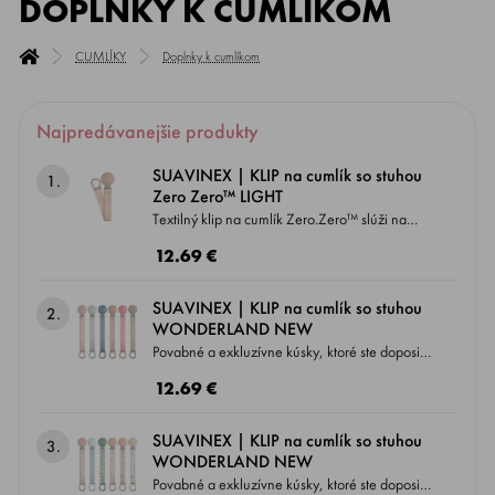
DOPLNKY K CUMLÍKOM
CUMLÍKY
Doplnky k cumlíkom
Najpredávanejšie produkty
SUAVINEX | KLIP na cumlík so stuhou
1.
Zero Zero™ LIGHT
Textilný klip na cumlík Zero.Zero™ slúži na
bezpečné pripnutie cumlíka k oblečeniu
12.69 €
dieťaťa, aby nespadol na zem ani sa nestratil.
Klip je vybavený silikónovou príchytkou .
SUAVINEX | KLIP na cumlík so stuhou
2.
Mäkký a pružný textilný klip je farebne zladený
WONDERLAND NEW
so všetkými cumlíkmi Zero.Zero™ .
Povabné a exkluzívne kúsky, ktoré ste doposiaľ
nevideli! Kolekcia WONDERLAND je rad,
12.69 €
ktorý spája krásu a kvalitu v jednom. Klip so
silikónovou hlavou, plochým textilným pásikom
SUAVINEX | KLIP na cumlík so stuhou
3.
a silikónovým krúžkom, ktorý môžete
WONDERLAND NEW
kdekoľvek pohodlne pripnúť.
Povabné a exkluzívne kúsky, ktoré ste doposiaľ