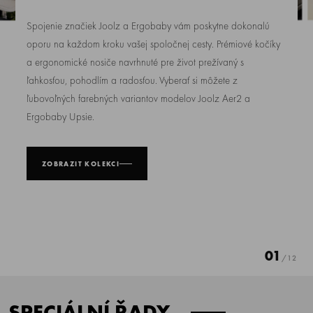
Spojenie značiek
Joolz
a
Ergobaby
vám poskytne dokonalú
oporu na každom kroku vašej spoločnej cesty. Prémiové kočíky
a ergonomické nosiče navrhnuté pre život prežívaný s
ľahkosťou, pohodlím a radosťou.
Vyberať si môžete z
ľubovoľných farebných variantov modelov
Joolz Aer2
a
Ergobaby Upsie
.
ZOBRAZIT KOLEKCI
01
/
12
SPECIÁLNÍ ŘADY