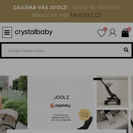
ZAUJÍMA VÁS
JOOLZ
? - MÁME PRE VÁS NOVÝ
BRANDOVÝ WEB
MY-JOOLZ.CZ
0
0