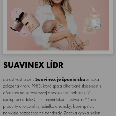
SUAVINEX LÍDR
starostlivosti o deti.
Suavinex je španielska
značka
založená v roku 1983, ktorá spája dlhoročné skúsenosti s
dôrazom na zdravý vývoj a spokojnosť bábätiek. V
spolupráci s detskými zubnými lekármi vytvára kľúčové
produkty ako cumlíky, šidielka a savičky, ktoré spĺňajú
najvyššie bezpečnostné štandardy. Značka vyniká nielen