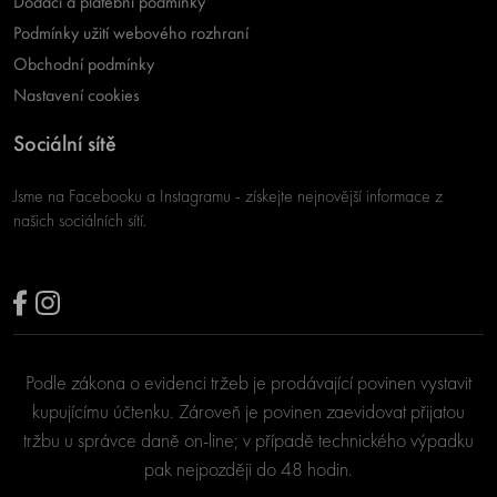
Dodací a platební podmínky
Podmínky užití webového rozhraní
Obchodní podmínky
Nastavení cookies
Sociální sítě
Jsme na Facebooku a Instagramu - získejte nejnovější informace z
našich sociálních sítí.
Podle zákona o evidenci tržeb je prodávající povinen vystavit
kupujícímu účtenku. Zároveň je povinen zaevidovat přijatou
tržbu u správce daně on-line; v případě technického výpadku
pak nejpozději do 48 hodin.