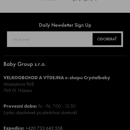
Daily Newsletter Sign Up
ODOBERAŤ
Baby Group s.r.o.
VELKOOBCHOD A VÝDEJNA e-shopu Crystalbaby
Masarykova 968
769 01 Holešov
Provozní doba:
Po - Pá, 7:00 - 15:30
(výdej objednávek po předchozí domluvě)
Expedice:
+420 733 642 558