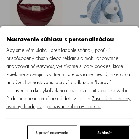
STUDIO NOOS - Leather Cross
HAPPY HORSE | Psík Driver BIG
Body Bag | Burgundy
veľkosť: 70 cm
Nastavenie súhlasu s personalizáciou
Aby sme vám uľahčili prehliadanie stránok, ponúkli
Skladom
Skladom
prispôsobený obsah alebo reklamu a mohli anonymne
analyzovať návštevnosť, využívame súbory cookies, ktoré
79.95 €
79.99 €
zdieľame so svojimi partnermi pre sociálne médiá, inzerciu a
analýzu. Ich nastavenie upravíte odkazom "Upraviť
NOVINKA
NOVINKA
nastavenia" a kedykoľvek ho môžete zmeniť v pätičke webu.
Podrobnejšie informácie nájdete v našich
Zásadách ochrany
osobných údajov
a
používaní súborov cookies
.
BAMBAM | Drevené puzzle so
HAPPY HORSE | prítulka psík
Upraviť nastavenia
Súhlasím
zvieratkami
Dakota veľkosť: 22 cm