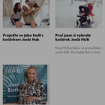
Projeďte se jako Emill s
Proč jsem si vybrala
kočárkem Joolz Hub
kočárek Joolz HUB
Nový HUB je láskou na první pohled, i
na ten další. Ať si každý říká co chce,
ale ruku na srdce, vždy je to vzhled,
co nás první upoutá a potom začneme
řešit praktickou stránku věci.