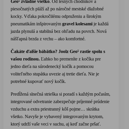
Geo⁵ zvládne všetko
. Od lesných chodníkov a
piesočnatých pláží až po náročné mestské dlažobné
kocky. Vďaka pokročilému odpruženiu a širokým
pneumatikám inšpirovaným
gravel kolesami
je každá
jazda plynulá a stabilná bez ohľadu na povrch. Nová
nášľapná brzda z vrchu – ako komfortné.
Čakáte ďalšie bábätko?
Joolz Geo⁵ rastie spolu s
vašou rodinou.
Ľahko ho premeníte z kočíka pre
jedno dieťa na súrodenecký kočík a pomocou
voliteľného stupátka uvezie aj tretie dieťa. Nie je
potrebné kupovať nový kočík.
Predĺžená slnečná strieška si poradí s každým počasím,
integrované odvetranie zabezpečuje príjemné prúdenie
vzduchu a extra priestranný kôš pojme… skrátka
všetko. Navyše je vybavený integrovaným krytom,
ktorý udrží vaše veci v suchu, aj keď začne pršať.