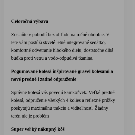
Celoročná výbava
Zostaňte v pohodlí bez ohľadu na ročné obdobie. V
lete vám poslúži skvelé letné integrované sedátko,
komfortné odvetranie hlbokého dielu, dostatočne dlhá
búdka proti vetru a vod
o-odpudivá tkanina.
Pogumované kolesá inšpirované gravel kolesami a
nové predné i zadné odpruženie
Správne kolesá
vás povedú kamkoľvek. Veľké predné
kolesá, odpruženie všetkých 4 kolies a reflexné prúžky
poskytujú maximálnu trakciu a viditeľnosť. Žiadny
terén nie je problém
Super veľký nákupný kôš