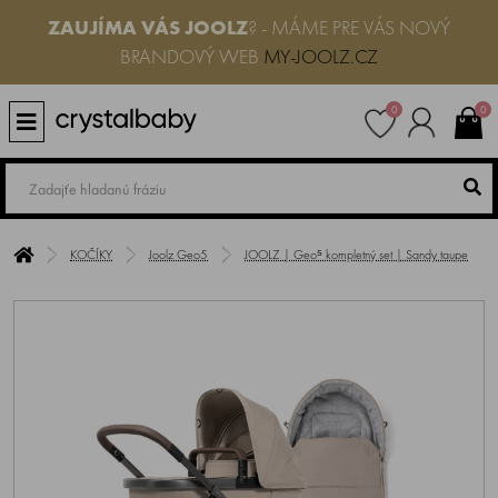
ZAUJÍMA VÁS
JOOLZ
? - MÁME PRE VÁS NOVÝ
BRANDOVÝ WEB
MY-JOOLZ.CZ
0
0
KOČÍKY
Joolz Geo5
JOOLZ | Geo⁵ kompletný set | Sandy taupe