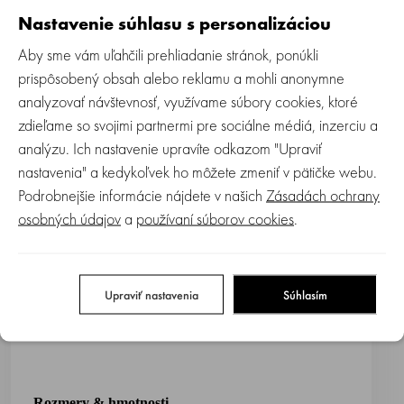
Nastavenie súhlasu s personalizáciou
Aby sme vám uľahčili prehliadanie stránok, ponúkli
Bezpečnostný systém ramenných popruhov možno
prispôsobený obsah alebo reklamu a mohli anonymne
rýchlo a bezpečne ovládať vďaka vzpriamenej polohe a
analyzovať návštevnosť, využívame súbory cookies, ktoré
uľahčuje nastupovanie a vystupovanie dieťaťa. Vďaka
zdieľame so svojimi partnermi pre sociálne médiá, inzerciu a
integrovanej ventilácii si vaše dieťa užije maximálnu
analýzu. Ich nastavenie upravíte odkazom "Upraviť
pohodu počas celého roka a v lete ocení príjemnú
nastavenia" a kedykoľvek ho môžete zmeniť v pätičke webu.
ventiláciu zabraňujúcu poteniu. Výhodou je extra
Podrobnejšie informácie nájdete v našich
Zásadách ochrany
vysoká poloha sedenia vo výške stola s integrovaným
osobných údajov
a
používaní súborov cookies
.
letným sedá
t
kom a s inovatívnym 5-bodovým
bezpečnostným pásom. Sedá
t
ko je možné nastaviť v
smere k rodičovi alebo do smeru objavovania sveta.
Upraviť nastavenia
Súhlasím
Predné madlo je bezpečnostnou zábranou a je možné
ho odobrať z oboch strán jednou rukou.
Rozmery & hmotnosti