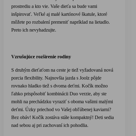
prostrediu a kto vie. Vaše dieťa sa bude vami
inšpirovať. Veľké aj malé kartónové škatule, ktoré
môžete po rozbalení premeniť napríklad na lietadlo.
Preto ich nevyhadzujte.
Vzrušujúce rozšírenie rodiny
S druhým dieťaťom na ceste je tiež vyžadovaná nová
porcia flexibility. Najnovšia jazda s Joolz pôjde
rovnako hladko tiež s dvoma deťmi. Kočík možno
ľahko prispôsobiť kombinácii Duo verzie, aby ste
mohli na prechádzku vyraziť s oboma vašimi malými
deťmi. Úzky priechod vo Vašej obľúbenej kaviarni?
Bez obáv! Kočík zostáva stále kompaktný! Deti sedia
nad sebou aj pri zachovaní ich pohodlia.