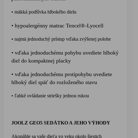
• mäkká podšívka hlbokého dielu
• hypoalergénny matrac Tencel®-Lyocell
• najmä jednoduchý prístup vďaka zvýšenej polohe
• vďaka jednoduchému pohybu uvediete hlboký
diel do kompaktnej placky
• vďaka jednoduchému protipohybu uvediete
hlboký diel späť do rozloženého stavu
• ľahké ovládanie stri
ešky jednou rukou
JOOLZ GEO5 SEDÁTKO A JEHO VÝHODY
Akonáhle sa vaše dieťa vo veku okolo šiestich