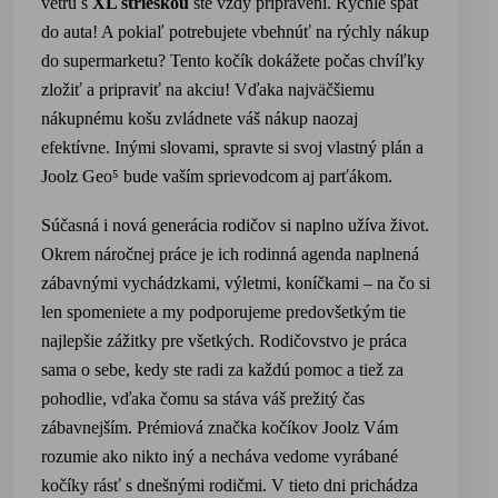
vetru s
XL strieškou
ste vždy pripravení. Rýchle
späť
do auta! A po
kiaľ
potrebujete
vbehnúť
na rýchly
nákup
do supermarketu? Tento kočík dokážete počas chvíľky
zložiť a pripraviť na akciu! Vďaka najväčšiemu
nákupnému košu zvládnete váš nákup naozaj
efektívne. Inými slovami, spravte si svoj vlastný plán a
Joolz Geo⁵
bude vaším sprievodcom aj parťákom.
Súčasná i nová generácia rodičov si naplno užíva život.
Okrem náročnej práce je ich rodinná agenda naplnená
zábavnými vychádzkami, výletmi, koníčkami – na čo si
len spomeniete a my podporujeme predovšetkým tie
najlepšie zážitky pre všetkých. Rodičovstvo je práca
sama o sebe, kedy ste radi za každú pomoc a tiež za
pohodlie, vďaka čomu sa stáva váš prežitý čas
zábavnejším. Prémiová značka kočíkov Joolz Vám
rozumie ako nikto iný a necháva vedome vyrábané
kočíky rásť s dnešnými rodičmi. V tieto dni prichádza