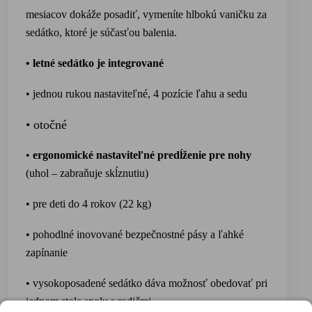
mesiacov dokáže posadiť, vymeníte hlbokú vaničku
za
sedátko, ktoré
je súčasťou balenia.
• letné sedátko je integrované
• jednou rukou nastaviteľné, 4 pozície ľahu a sedu
• otočné
•
ergonomické nastaviteľné predĺženie pre nohy
(uhol – zabraňuje skĺznutiu)
• pre deti do 4 rokov (22 kg)
• pohodlné inovované bezpečnostné pásy a ľahké
zapínanie
• vysokoposadené sedát
ko dáva možnosť obedovať pri
jednom stole spolu s rodičmi