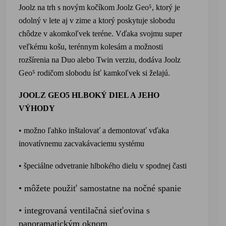
Joolz na trh s novým kočíkom
Joolz Geo⁵
, ktorý je
odolný v lete aj v zime a ktorý poskytuje slobodu
chôdze v akomkoľvek teréne. Vďaka svojmu super
veľkému košu, terénnym kolesám a možnosti
rozšírenia na Duo alebo Twin verziu, dodáva
Joolz
Geo⁵
rodičom slobodu ísť kamkoľvek si želajú.
JOOLZ GEO5 HLBOKÝ DIEL A JEHO
VÝHODY
• možno ľahko inštalovať a demontovať vďaka
inovatívnemu
zacvakávaciemu systému
• špeciálne odvetranie hlbokého dielu v spodnej časti
• môžete použiť samostatne na nočné spanie
• integrovaná ventilačná sieťovina s
panoramatickým oknom