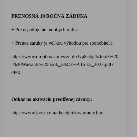
PRENOSNÁ 10 ROČNÁ ZÁRUKA
+ Pre uspokojenie mnohých rodín.
+ Prenos záruky je veľkou výhodou pre spotrebiteľa
https://www.dropbox.com/s/zd5l63vp8s3qltb/Joolz%20
-%20Warranty%20book_z%C3%A1ruky_2023.pdf?
dl=0
Odkaz na aktiváciu predĺženej záruky:
https://www.joolz.com/nl/en/joolz-warranty.html