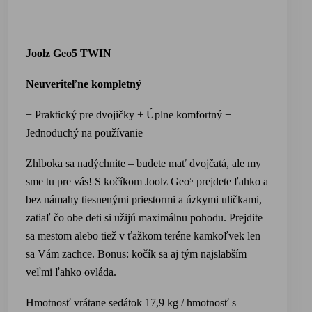
Joolz Geo5 TWIN
Neuveriteľne kompletn
ý
+ Praktický pre dvojičky + Úplne komfortný +
Jednoduchý na používanie
Zhlboka sa nadýchnite – budete mať dvojčatá, ale my
sme tu pre vás! S kočíkom
Joolz Geo⁵
prejdete ľahko a
bez námahy tiesnenými priestormi a úzkymi uličkami,
zatiaľ čo obe deti si užijú maximálnu pohodu. Prejdite
sa mestom alebo tiež v ťažkom teréne kamkoľvek len
sa Vám zachce. Bonus: kočík sa aj tým najslabším
veľmi ľahko ovláda.
Hmotnosť vrátane sed
átok
17,9 kg / hmotnosť s