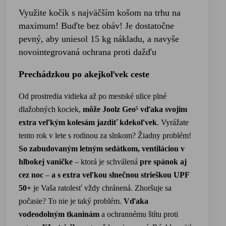
Využite kočík s najväčším košom na trhu na
maximum! Buďte bez obáv! Je dostatočne
pevný, aby uniesol 15 kg nákladu, a navyše
novointegrovaná ochrana proti dažďu
Prechádzkou po akejkoľvek ceste
Od prostredia vidieka až po mestské ulice plné
dlažobných kociek,
môže Joolz Geo⁵
vďaka svojim
extra veľkým kolesám jazdiť kdekoľvek
. Vyrážate
tento rok v lete s rodinou za slnkom? Žiadny problém!
So zabudovaným letným sedátkom, ventiláciou v
hlbokej
vaničke
– ktorá je schválená
pre spánok aj
cez noc
–
a s extra
veľkou
slnečnou strieškou
UPF
50+
je Vaša
ratolesť
vždy chránená. Zhoršuje sa
počas
ie? To nie je taký problém.
Vďaka
vodeodolným tkaninám
a ochrannému štítu proti