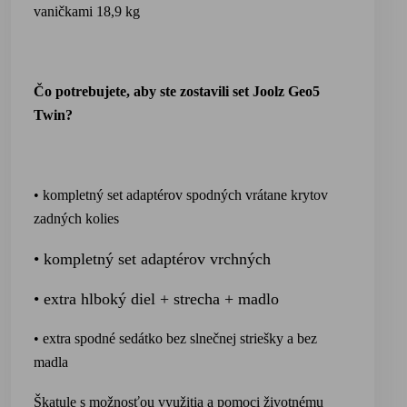
vaničkami
18,9 kg
Čo potrebujete, aby ste zostavili set Joolz Geo5
Twin?
• kompletný set adaptérov spodných vrátane krytov
zadných kolies
• kompletný set adaptérov vrchných
• extra hlboký diel + strecha + madlo
• extra spodné sedátko
bez slnečnej stri
ešky a bez
madla
Škatule s možnosťou využitia a pomoci životnému