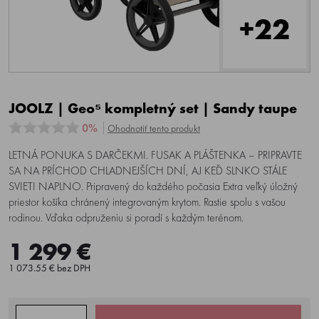
+22
JOOLZ | Geo⁵ kompletný set | Sandy taupe
0%
Ohodnotiť tento produkt
LETNÁ PONUKA S DARČEKMI. FUSAK A PLÁŠTENKA – PRIPRAVTE
SA NA PRÍCHOD CHLADNEJŠÍCH DNÍ, AJ KEĎ SLNKO STÁLE
SVIETI NAPLNO. Pripravený do každého počasia Extra veľký úložný
priestor košíka chránený integrovaným krytom. Rastie spolu s vašou
rodinou. Vďaka odpruženiu si poradí s každým terénom.
1 299 €
1 073.55 € bez DPH