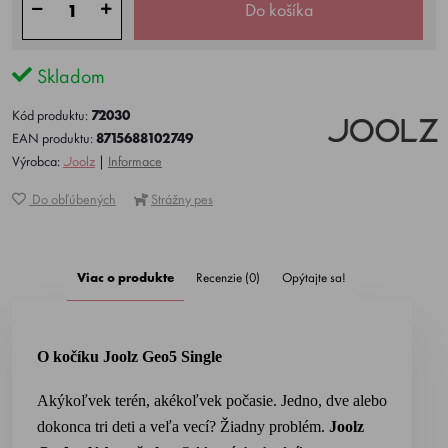
Do košíka
Skladom
Kód produktu:
72030
EAN produktu:
8715688102749
Výrobca:
Joolz
|
Informace
Do obľúbených
Strážny pes
Viac o produkte
Recenzie (0)
Opýtajte sa!
O kočíku Joolz Geo5 Single
Akýkoľvek terén, akékoľvek počasie. Jedno, dve alebo
dokonca tri deti a veľa vecí? Žiadny problém.
Joolz