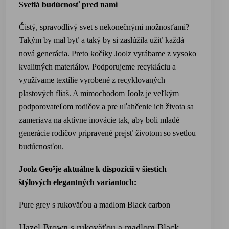
Svetlá budúcnosť pred nami
Čistý, spravodlivý svet s nekonečnými možnosťami?
Takým by mal byť a taký by si zaslúžila užiť každá
nová generácia. Preto kočíky Joolz vyrábame z vysoko
kvalitných materiálov. Podporujeme recykláciu a
využívame textílie vyrobené z recyklovaných
plastových fliaš. A mimochodom Joolz je veľkým
podporovateľom rodičov a pre uľahčenie ich života sa
zameriava na aktívne inovácie tak, aby boli mladé
generácie rodičov pripravené prejsť životom so svetlou
budúcnosťou.
Joolz Geo⁵je aktuálne k dispozícii v šiestich
štýlových elegantných variantoch:
Pure grey s rukoväťou a madlom Black carbon
Hazel Brown s rukoväťou a madlom Black