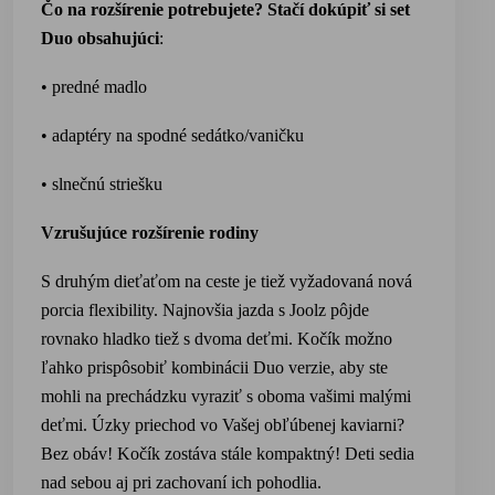
Čo na rozšírenie potrebujete? Stačí dokúpiť si set
Duo obsahujúci
:
• predné madlo
• adaptéry na spodné sedátko/
vaničku
• slnečnú st
riešku
Vzrušujúce rozšírenie rodiny
S druhým dieťaťom na ceste je tiež vyžadovaná nová
porcia flexibility. Najnovšia jazda s Joolz pôjde
rovnako hladko tiež s dvoma deťmi. Kočík možno
ľahko prispôsobiť kombinácii Duo verzie, aby ste
mohli na prechádzku vyraziť s oboma vašimi malými
deťmi. Úzky priechod vo Vašej obľúbenej kaviarni?
Bez obáv! Kočík zostáva stále kompaktný! Deti sedia
nad sebou aj pri zachovaní ich pohodlia.