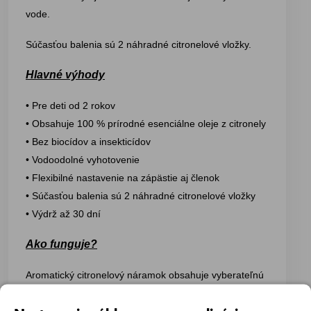
vode.
Súčasťou balenia sú 2 náhradné citronelové vložky.
Hlavné výhody
• Pre deti od 2 rokov
• Obsahuje 100 % prírodné esenciálne oleje z citronely
• Bez biocídov a insekticídov
• Vodoodolné vyhotovenie
• Flexibilné nastavenie na zápästie aj členok
• Súčasťou balenia sú 2 náhradné citronelové vložky
• Výdrž až 30 dní
Ako funguje?
Aromatický citronelový náramok obsahuje vyberateľnú
vložku so 100 % prírodnými esenciálnymi olejmi z