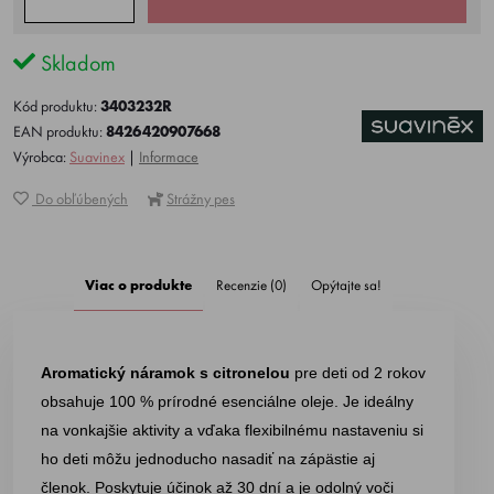
Skladom
Kód produktu:
3403232R
EAN produktu:
8426420907668
Výrobca:
Suavinex
|
Informace
Do obľúbených
Strážny pes
Viac o produkte
Recenzie (0)
Opýtajte sa!
Aromatický náramok s citronelou
pre deti od 2 rokov
obsahuje 100 % prírodné esenciálne oleje. Je ideálny
na vonkajšie aktivity a vďaka flexibilnému nastaveniu si
ho deti môžu jednoducho nasadiť na zápästie aj
členok. Poskytuje účinok až 30 dní a je odolný voči