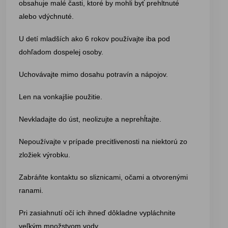
obsahuje malé časti, ktoré by mohli byť prehltnuté
alebo vdýchnuté.
U detí mladších ako 6 rokov používajte iba pod
dohľadom dospelej osoby.
Uchovávajte mimo dosahu potravín a nápojov.
Len na vonkajšie použitie.
Nevkladajte do úst, neolizujte a neprehĺtajte.
Nepoužívajte v prípade precitlivenosti na niektorú zo
zložiek výrobku.
Zabráňte kontaktu so sliznicami, očami a otvorenými
ranami.
Pri zasiahnutí očí ich ihneď dôkladne vypláchnite
veľkým množstvom vody.