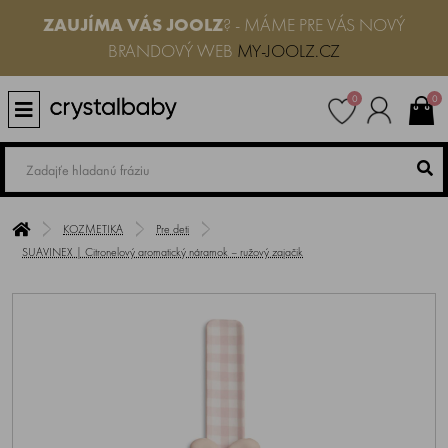
ZAUJÍMA VÁS
JOOLZ
? - MÁME PRE VÁS NOVÝ
BRANDOVÝ WEB
MY-JOOLZ.CZ
0
0
KOZMETIKA
Pre deti
SUAVINEX | Citronelový aromatický náramok – ružový zajačik