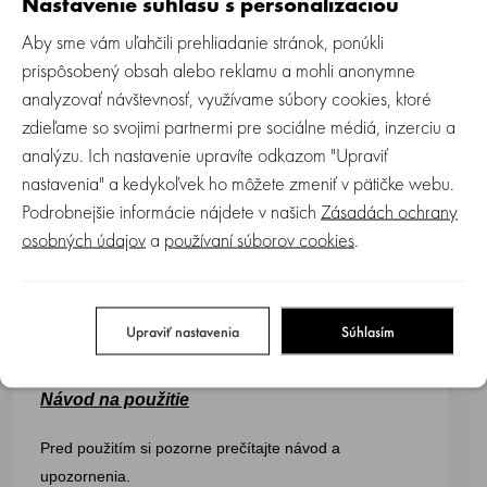
Nastavenie súhlasu s personalizáciou
citronely, ktorá neprichádza do kontaktu s pokožkou.
Aby sme vám uľahčili prehliadanie stránok, ponúkli
Vložka sa jednoducho zasunie do držiaka na náramku,
prispôsobený obsah alebo reklamu a mohli anonymne
čím sa zabráni jej priamemu kontaktu s pokožkou
analyzovať návštevnosť, využívame súbory cookies, ktoré
dieťaťa.
zdieľame so svojimi partnermi pre sociálne médiá, inzerciu a
analýzu. Ich nastavenie upravíte odkazom "Upraviť
Neobsahuje biocídy ani insekticídy.
nastavenia" a kedykoľvek ho môžete zmeniť v pätičke webu.
Vďaka pružnému vyhotoveniu možno náramok
Podrobnejšie informácie nájdete v našich
Zásadách ochrany
pohodlne nosiť na zápästí aj členku.
osobných údajov
a
používaní súborov cookies
.
Balenie obsahuje
• 1 aromatický náramok
Upraviť nastavenia
Súhlasím
• 2 náhradné citronelové vložky
Návod na použitie
Pred použitím si pozorne prečítajte návod a
upozornenia.