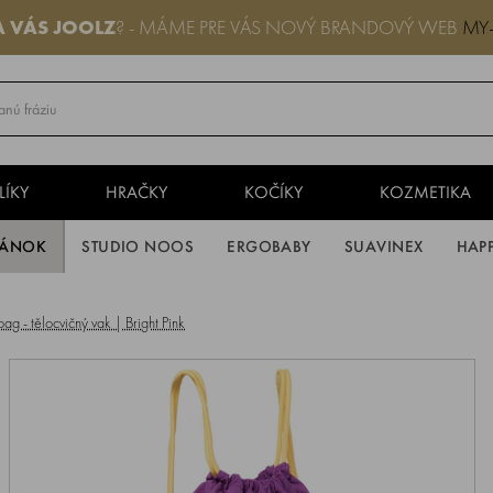
A VÁS
JOOLZ
? - MÁME PRE VÁS NOVÝ BRANDOVÝ WEB
MY
LÍKY
HRAČKY
KOČÍKY
KOZMETIKA
PÁNOK
STUDIO NOOS
ERGOBABY
SUAVINEX
HAP
- tělocvičný vak | Bright Pink