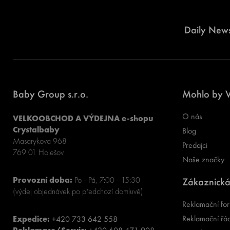
Daily News
Baby Group s.r.o.
Mohlo by V
O nás
VELKOOBCHOD A VÝDEJNA e-shopu
Crystalbaby
Blog
Masarykova 968
Predajci
769 01 Holešov
Naše značky
Provozní doba:
Po - Pá, 7:00 - 15:30
Zákaznická
(výdej objednávek po předchozí domluvě)
Reklamační for
Reklamační řá
Expedice:
+420 733 642 558