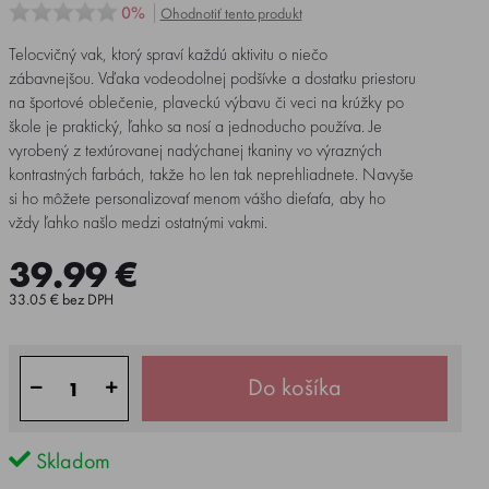
0%
Ohodnotiť tento produkt
Telocvičný vak, ktorý spraví každú aktivitu o niečo
zábavnejšou. Vďaka vodeodolnej podšívke a dostatku priestoru
na športové oblečenie, plaveckú výbavu či veci na krúžky po
škole je praktický, ľahko sa nosí a jednoducho používa. Je
vyrobený z textúrovanej nadýchanej tkaniny vo výrazných
kontrastných farbách, takže ho len tak neprehliadnete. Navyše
si ho môžete personalizovať menom vášho dieťaťa, aby ho
vždy ľahko našlo medzi ostatnými vakmi.
39.99 €
33.05 € bez DPH
Do košíka
Skladom