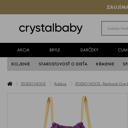
ZAUJÍM
AKCIA
BRYLE
DARČEKY
CUM
KOJENIE
STAROSTLIVOSŤ O DIEŤA
KŔMENIE
S
STUDIO NOOS
Kolekce
STUDIO NOOS - Patchwork Gym bag 