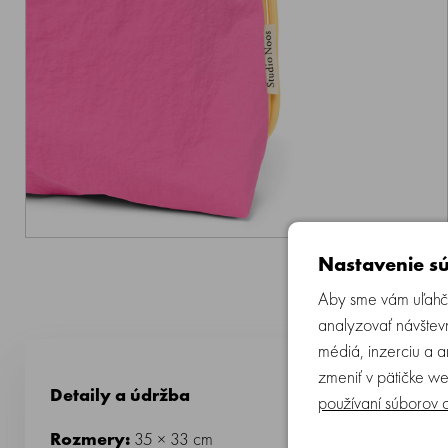
Nastavenie sú
Aby sme vám uľahči
analyzovať návštevn
médiá, inzerciu a 
zmeniť v pätičke we
Detaily a údržba
používaní súborov 
Rozmery:
35 × 33 cm