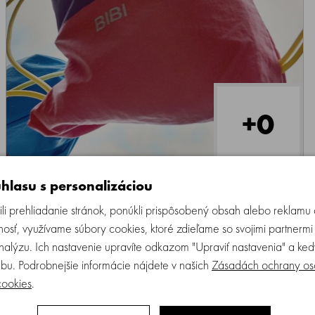
+0
hlasu s personalizáciou
li prehliadanie stránok, ponúkli prispôsobený obsah alebo reklam
Viac o produkte
Recenzie (0)
Opýtajte sa!
osť, využívame súbory cookies, ktoré zdieľame so svojimi partnermi
analýzu. Ich nastavenie upravíte odkazom "Upraviť nastavenia" a k
bu. Podrobnejšie informácie nájdete v našich
Zásadách ochrany os
cookies
.