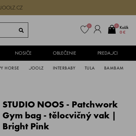
-JOOLZ.CZ
0
0
Košík
0 €
NOSIČE
OBLEČENIE
PREDAJCI
PY HORSE
JOOLZ
INTERBABY
TULA
BAMBAM
STUDIO NOOS - Patchwork
Gym bag - tělocvičný vak |
Bright Pink