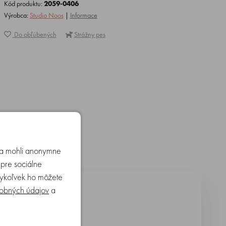
Kód produktu:
2059-0406
Výrobca:
Studio Noos
|
Informace
Do obľúbených
Strážny pes
u a mohli anonymne
 pre sociálne
edykoľvek ho môžete
obných údajov
a