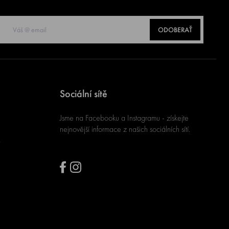
ODOBERAŤ
Sociální sítě
Jsme na Facebooku a Instagramu - získejte
nejnovější informace z našich sociálních sítí.