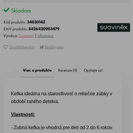
Skladom
Kód produktu:
3403014Z
EAN produktu:
8426420903479
Výrobca:
Suavinex
|
Informace
Do obľúbených
Strážny pes
Viac o produkte
Recenzie (0)
Opýtajte sa!
Kefka ideálna na starostlivosť o mliečne zúbky v
období raného detstva.
Vlastnosti:
- Zubná kefka je vhodná pre deti od 2 do 6 rokov.