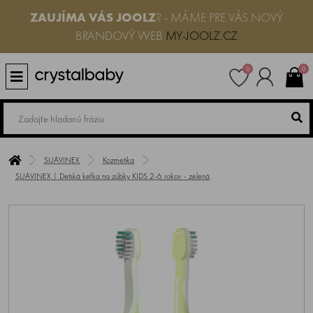
ZAUJÍMA VÁS
JOOLZ
? - MÁME PRE VÁS NOVÝ
BRANDOVÝ WEB
MY-JOOLZ.CZ
0
0
SUAVINEX
Kozmetika
SUAVINEX | Detská kefka na zúbky KIDS 2-6 rokov - zelená