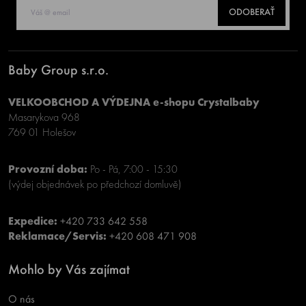
ODOBERAŤ
Baby Group s.r.o.
VELKOOBCHOD A VÝDEJNA e-shopu Crystalbaby
Masarykova 968
769 01 Holešov
Provozní doba:
Po - Pá, 7:00 - 15:30
(výdej objednávek po předchozí domluvě)
Expedice:
+420 733 642 558
Reklamace/Servis:
+420 608 471 908
Mohlo by Vás zajímat
O nás