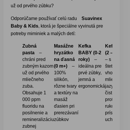
už od prvého zúbku?
Odporúčame používať celú radu
Suavinex
Baby & Kids
, ktorá je špeciálne vyvinutá pre
potreby miminiek a malých detí:
Zubná
Masážne
Kefka
Kefka KID
pasta
–
hryzátko
BABY (0-2
(2 – 6 roko
chráni pred
na ďasná
roky)
–
– s mäkkým
zubným kazom
(0 m+)
–
ideálna pre
štetinami
už od prvého
100%
prvé zúbky,
vhodnými p
mliečneho
silikón,
jemná a
mliečne zub
zuba.
rôzne tvary
ergonomická
jazykovým
Obsahuje 1
a textúry na
čističom,
000 ppm
masáž
protišmyko
fluoridu na
ďasien pri
rukoväťou a
posilnenie a
prerezávaní
prísavkou n
remineralizáciu
zúbkov
uchytenie
zubnej