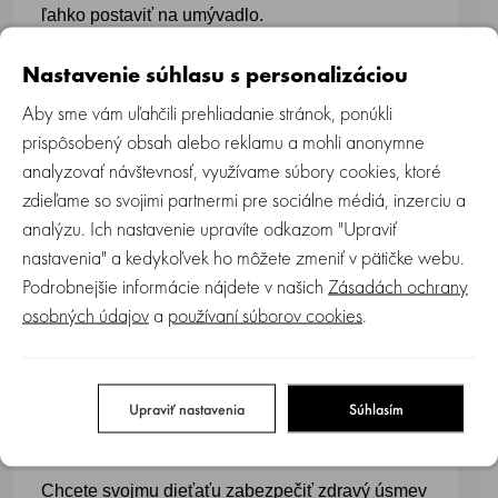
ľahko postaviť na umývadlo.
Perfektná pre každodennú starostlivosť o
Nastavenie súhlasu s personalizáciou
detské zúbky.
Aby sme vám uľahčili prehliadanie stránok, ponúkli
prispôsobený obsah alebo reklamu a mohli anonymne
Suavinex zubná starostlivosť pre bábätká a deti
analyzovať návštevnosť, využívame súbory cookies, ktoré
je navrhnutá tak, aby poskytovala ochranu od
zdieľame so svojimi partnermi pre sociálne médiá, inzerciu a
prvého zúbku a podporovala zdravý vývoj. Je
analýzu. Ich nastavenie upravíte odkazom "Upraviť
šetrná k detským ďasnám aj zubom.
nastavenia" a kedykoľvek ho môžete zmeniť v pätičke webu.
Vyvinutá v spolupráci s odborníkom na detskú
Podrobnejšie informácie nájdete v našich
Zásadách ochrany
stomatológiu, aby sa zabezpečila maximálna
osobných údajov
a
používaní súborov cookies
.
bezpečnosť, účinnosť a rešpektovanie vývoja
detských úst.
Upraviť nastavenia
Súhlasím
Kompletná starostlivosť o detské zúbky –
Suavinex Baby & Kids
Chcete svojmu dieťaťu zabezpečiť zdravý úsmev