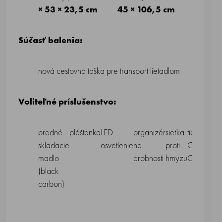
× 53 × 23,5 cm
45 × 106,5 cm
Súčasť balenia:
nová cestovná taška pre transport lietadlom
Voliteľné príslušenstvo:
predné
pláštenka
LED
organizér
sieťka
tienidlo
fa
skladacie
osvetlenie
na
proti
Comfort
vl
madlo
drobnosti
hmyzu
Cover
(black
carbon)