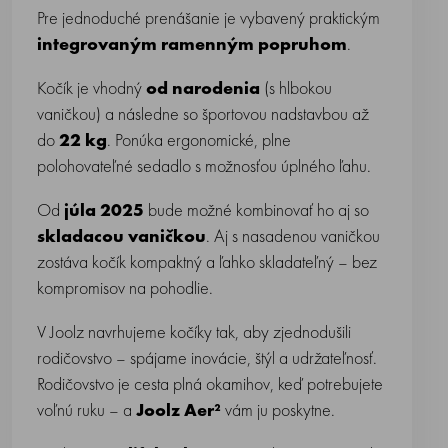
Pre jednoduché prenášanie je vybavený praktickým
integrovaným ramenným popruhom
.
Kočík je vhodný
od narodenia
(s hlbokou
vaničkou) a následne so športovou nadstavbou až
do
22 kg
. Ponúka ergonomické, plne
polohovateľné sedadlo s možnosťou úplného ľahu.
Od
júla 2025
bude možné kombinovať ho aj so
skladacou vaničkou
. Aj s nasadenou vaničkou
zostáva kočík kompaktný a ľahko skladateľný – bez
kompromisov na pohodlie.
V Joolz navrhujeme kočíky tak, aby zjednodušili
rodičovstvo – spájame inovácie, štýl a udržateľnosť.
Rodičovstvo je cesta plná okamihov, keď potrebujete
voľnú ruku – a
Joolz Aer²
vám ju poskytne.