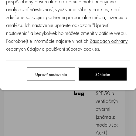
prispôsobený obsah alebo reklamu a mohli anonymne
S
Joolz Aer²
sa pohybujete slobodne, bez
analyzovať návštevnosť, využívame súbory cookies, ktoré
námahy – a vždy s voľnou rukou pre to, na čom
zdieľame so svojimi partnermi pre sociálne médiá, inzerciu a
naozaj záleží.
analýzu. Ich nastavenie upravíte odkazom "Upraviť
nastavenia" a kedykoľvek ho môžete zmeniť v pätičke webu.
Ďalšie vylepšenia:
Podrobnejšie informácie nájdete v našich
Zásadách ochrany
osobných údajov
a
používaní súborov cookies
.
nové
väčší
väčší
nový
zachovaná
predné
priestor
košík s
doplnok
obľúbená
kolieska
na
kapacitou
na
rozšíriteľná
Upraviť nastavenia
Súhlasím
nohy
8 kg
dokúpenie
slnečná
–
basket
strieška
s
bag
SPF 50 a
ventilačnými
otvormi
(známa z
modelu Joolz
Aer+)