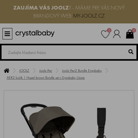
ZAUJÍMA VÁS
JOOLZ
? - MÁME PRE VÁS NOVÝ
BRANDOVÝ WEB
MY-JOOLZ.CZ
0
0
JOOLZ
Joolz Aer
Joolz Aer2 Bundle Ergobaby
AER2 kočík | Hazel brown Bundle set s Ergobaby Upsie