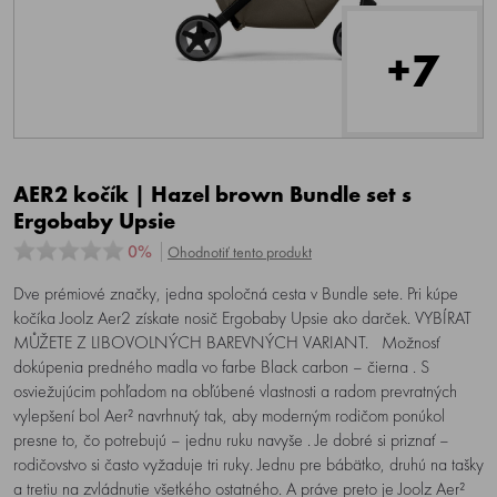
+7
AER2 kočík | Hazel brown Bundle set s
Ergobaby Upsie
0%
Ohodnotiť tento produkt
Dve prémiové značky, jedna spoločná cesta v Bundle sete. Pri kúpe
kočíka Joolz Aer2 získate nosič Ergobaby Upsie ako darček. VYBÍRAT
MŮŽETE Z LIBOVOLNÝCH BAREVNÝCH VARIANT. Možnosť
dokúpenia predného madla vo farbe Black carbon – čierna . S
osviežujúcim pohľadom na obľúbené vlastnosti a radom prevratných
vylepšení bol Aer² navrhnutý tak, aby moderným rodičom ponúkol
presne to, čo potrebujú – jednu ruku navyše . Je dobré si priznať –
rodičovstvo si často vyžaduje tri ruky. Jednu pre bábätko, druhú na tašky
a tretiu na zvládnutie všetkého ostatného. A práve preto je Joolz Aer²