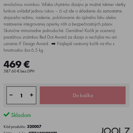
revolučnou novinkou. Vďaka chytrému dizajnu je možné takmer všetky
funkcie ovládať jednou rukou – či už ide o skladanie do samostatne
stojaceho režimu, riadenie, polohovanie do úplného ľahu alebo
nastavenie integrovanej opierky nôh a bezpečnostných pásov.
Skutočne mimoriadne jednoduché. Geniálne! Kočík je ocenený
prestížnou známkou Red Dot Award za dizajn a nechýba mu ani
uznanie iF Design Award . ➡️ Najlepší cestovný kočík na trhu s
hmotnosťou iba 6,5 kg .
469 €
387.60 € bez DPH
Do košíka
Skladom
Kód produktu:
320007