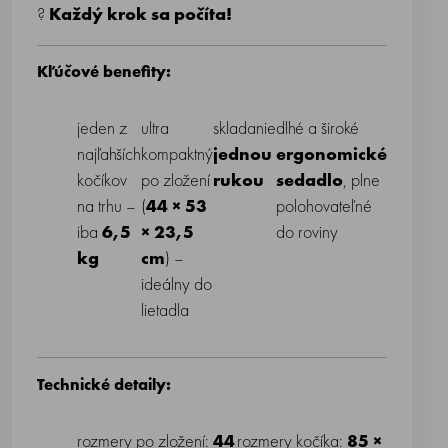
?
Každý krok sa počíta!
Kľúčové benefity:
jeden z
ultra
skladanie
dlhé a široké
extra
najľahších
kompaktný
jednou
ergonomické
veľká
kočíkov
po zložení
rukou
sedadlo
, plne
slnečná
na trhu –
(
44 × 53
polohovateľné
strieška s
iba
6,5
× 23,5
do roviny
ventiláci
kg
cm
) –
ideálny do
lietadla
Technické detaily:
rozmery po zložení:
44
rozmery kočíka:
85 ×