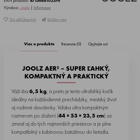
EAN produktu:
8715688102374
Výrobca:
Joolz
|
Informace
Do obľúbených
Strážny pes
Viac o produkte
Recenzie (0)
Opýtajte sa!
JOOLZ AER² – SUPER ĽAHKÝ,
KOMPAKTNÝ A PRAKTICKÝ
Váži iba
6,5 kg
, a preto je tento ultraľahký kočík
ideálny na každodenné prechádzky, mestský život
aj rodinné dovolenky. Vďaka ultra kompaktným
rozmerom po zložení (
44 × 53 × 23,5 cm
) sa
zmestí aj do tých najmenších priestorov a je plne
kompatibilný s kabínovou batožinou do lietadla.