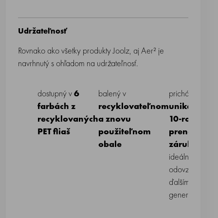
Udržateľnosť
Rovnako ako všetky produkty Joolz, aj Aer² je
navrhnutý s ohľadom na udržateľnosť.
dostupný v
6
balený v
prichádza s
s
farbách z
recyklovateľnom
unikátnou
p
recyklovaných
a znovu
10-ročnou
k
PET fliaš
použiteľnom
prenosnou
J
obale
zárukou
–
z
ideálnou na
s
odovzdanie
z
ďalším
j
generáciám
s