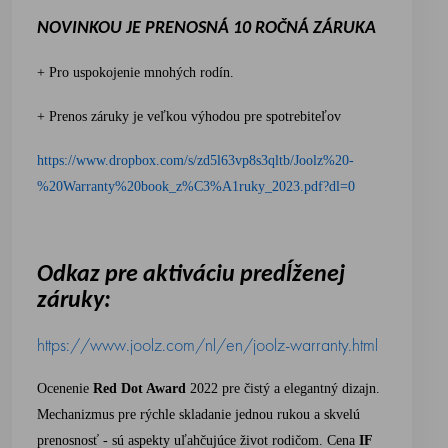
NOVINKOU JE PRENOSNÁ 10 ROČNÁ ZÁRUKA
+ Pro uspokojenie mnohých rodín.
+ Prenos záruky je veľkou výhodou pre spotrebiteľov
https://www.dropbox.com/s/zd5l63vp8s3qltb/Joolz%20-
%20Warranty%20book_z%C3%A1ruky_2023.pdf?dl=0
Odkaz pre aktiváciu predĺženej
záruky:
https://www.joolz.com/nl/en/joolz-warranty.html
Ocenenie
Red Dot Award
2022 pre čistý a elegantný dizajn.
Mechanizmus pre rýchle skladanie jednou rukou a skvelú
prenosnosť - sú aspekty uľahčujúce život rodičom. Cena
IF