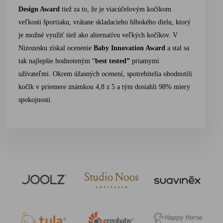
Design Award
tiež za to, že je viacúčelovým kočíkom
veľkosti športiaku, vrátane skladacieho hlbokého dielu, ktorý
je možné využiť tiež ako alternatívu veľkých kočíkov. V
Nizozesku získal ocenenie
Baby Innovation Award
a stal sa
tak najlepšie hodnoteným “
best tested”
pr
iamymi
užívateľmi. Okrem úžasných ocenení, spotrebitelia ohodnotili
kočík v priemere známkou 4,8 z 5 a tým dosiahli 98% miery
spokojnosti.