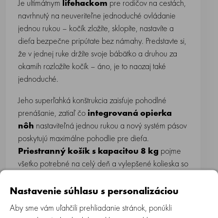
Je ultimátnym
lifehackom
pre rodičov na cestách,
navrhnutý na neuveriteľne jednoduché ovládanie
jednou rukou – kočík zložíte, sklopíte, nastavíte a
dieťa bezpečne pripútate bez námahy. Predstavte si,
že v jednej ruke držíte svoje bábätko a druhou za
okamih rozložíte kočík – áno, je to naozaj také
jednoduché.
Jeho superľahká konštrukcia zaisťuje pohodlné
prenášanie, zatiaľ čo
integrovaná opierka
nôh
nastaviteľná jednou rukou a nový systém pásov
poskytujú maximálne pohodlie pre dieťa.
Priestranný košík s kapacitou 8 kg
pojme
všetko potrebné na celý deň a vylepšené kolieska so
štvor-kolesovým odpružením
zaisťujú
plynulú a stabilnú jazdu – či už prechádzate rušnými
Nastavenie súhlasu s personalizáciou
ulicami alebo spěcháte na letisko.
Aby sme vám uľahčili prehliadanie stránok, ponúkli