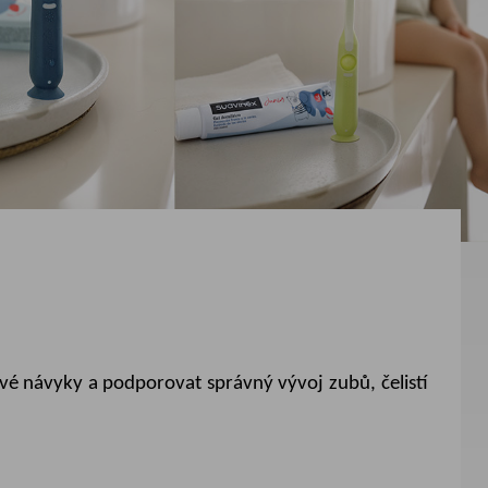
vé návyky a podporovat správný vývoj zubů, čelistí
oubku až
po
dospělosti.