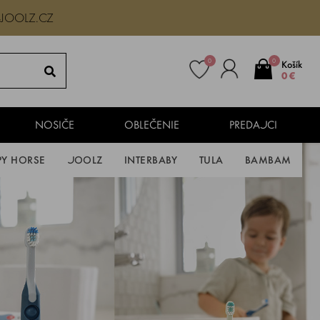
-JOOLZ.CZ
0
0
Košík
0 €
NOSIČE
OBLEČENIE
PREDAJCI
PY HORSE
JOOLZ
INTERBABY
TULA
BAMBAM