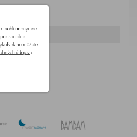
ka
SEA4
– řada ústní hygieny na bázi mořské vody,
u a mohli anonymne
 pre sociálne
edykoľvek ho môžete
obných údajov
a