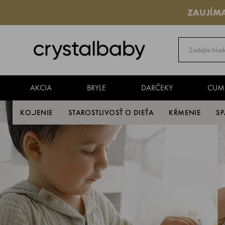
ZAUJÍM
AKCIA
BRYLE
DARČEKY
CUM
KOJENIE
STAROSTLIVOSŤ O DIEŤA
KŔMENIE
S