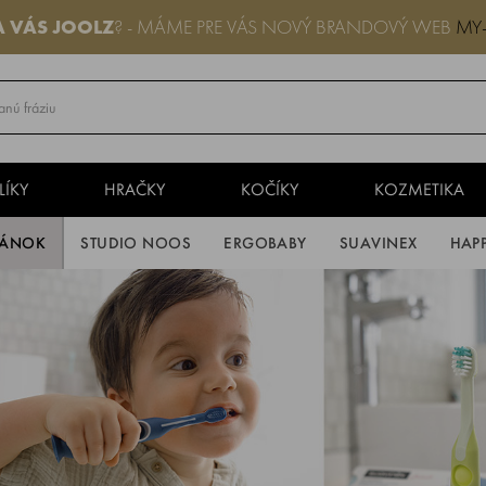
A VÁS
JOOLZ
? - MÁME PRE VÁS NOVÝ BRANDOVÝ WEB
MY
LÍKY
HRAČKY
KOČÍKY
KOZMETIKA
PÁNOK
STUDIO NOOS
ERGOBABY
SUAVINEX
HAP