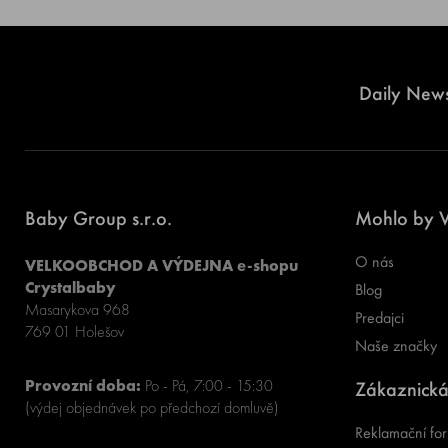
Daily News
Baby Group s.r.o.
Mohlo by V
O nás
VELKOOBCHOD A VÝDEJNA e-shopu
Crystalbaby
Blog
Masarykova 968
Predajci
769 01 Holešov
Naše značky
Provozní doba:
Po - Pá, 7:00 - 15:30
Zákaznická
(výdej objednávek po předchozí domluvě)
Reklamační for