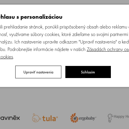
tských zubních lékařů a dentistů. Inspirací se stala znač
ante
.
hlasu s personalizáciou
li prehliadanie stránok, ponúkli prispôsobený obsah alebo reklam
Neboli nájdené žiadne produkty.
osť, využívame súbory cookies, ktoré zdieľame so svojimi partnermi
analýzu. Ich nastavenie upravíte odkazom "Upraviť nastavenia" a k
bu. Podrobnejšie informácie nájdete v našich
Zásadách ochrany os
cookies
.
Upraviť nastavenia
Súhlasím