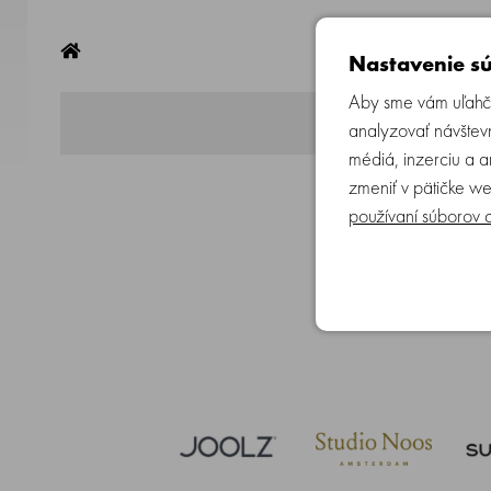
Produkty byly vyvinuty s podporou a doporučením dě
vytvořená právě značkou
Suavinex
se sídlem v
Alic
Nastavenie sú
Aby sme vám uľahči
analyzovať návštevn
médiá, inzerciu a 
zmeniť v pätičke we
používaní súborov 