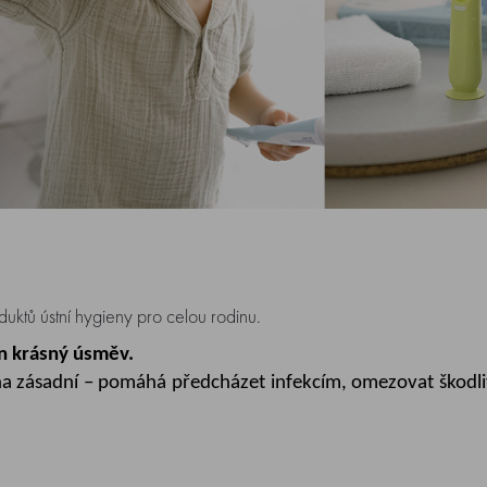
oduktů ústní hygieny pro celou rodinu.
en krásný úsměv.
iena zásadní – pomáhá předcházet infekcím, omezovat škodli
ší tato řada vše potřebné pro optimální péči od prvního z