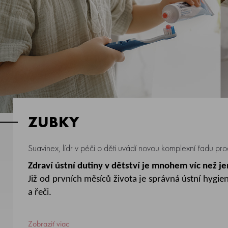
ZUBKY
Suavinex, lídr v péči o děti uvádí novou komplexní řadu pr
Zdraví ústní dutiny v
dětství je mnohem víc než j
Již od prvních měsíců života je správná ústní hyg
a řeči
.
Pod heslem
„Zářivý úsměv
pro celou rodinu“
přiná
Zobraziť viac