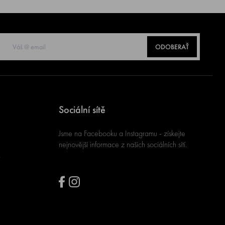
ODOBERAŤ
Sociální sítě
Jsme na Facebooku a Instagramu - získejte
nejnovější informace z našich sociálních sítí.